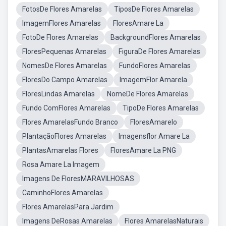
FotosDe Flores Amarelas
TiposDe Flores Amarelas
ImagemFlores Amarelas
FloresAmare La
FotoDe Flores Amarelas
BackgroundFlores Amarelas
FloresPequenas Amarelas
FiguraDe Flores Amarelas
NomesDe Flores Amarelas
FundoFlores Amarelas
FloresDo Campo Amarelas
ImagemFlor Amarela
FloresLindas Amarelas
NomeDe Flores Amarelas
Fundo ComFlores Amarelas
TipoDe Flores Amarelas
Flores AmarelasFundo Branco
FloresAmarelo
PlantaçãoFlores Amarelas
Imagensflor Amare La
PlantasAmarelas Flores
FloresAmare La PNG
Rosa Amare La Imagem
Imagens De FloresMARAVILHOSAS
CaminhoFlores Amarelas
Flores AmarelasPara Jardim
Imagens DeRosas Amarelas
Flores AmarelasNaturais