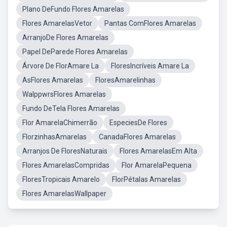
Plano DeFundo Flores Amarelas
Flores AmarelasVetor
Pantas ComFlores Amarelas
ArranjoDe Flores Amarelas
Papel DeParede Flores Amarelas
Árvore De FlorAmare La
FloresIncríveis Amare La
AsFlores Amarelas
FloresAmarelinhas
WalppwrsFlores Amarelas
Fundo DeTela Flores Amarelas
Flor AmarelaChimerrão
EspeciesDe Flores
FlorzinhasAmarelas
CanadaFlores Amarelas
Arranjos De FloresNaturais
Flores AmarelasEm Alta
Flores AmarelasCompridas
Flor AmarelaPequena
FloresTropicais Amarelo
FlorPétalas Amarelas
Flores AmarelasWallpaper