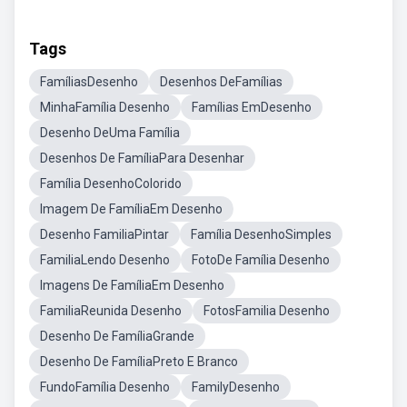
Tags
FamíliasDesenho
Desenhos DeFamílias
MinhaFamília Desenho
Famílias EmDesenho
Desenho DeUma Família
Desenhos De FamíliaPara Desenhar
Família DesenhoColorido
Imagem De FamíliaEm Desenho
Desenho FamiliaPintar
Família DesenhoSimples
FamiliaLendo Desenho
FotoDe Família Desenho
Imagens De FamíliaEm Desenho
FamiliaReunida Desenho
FotosFamilia Desenho
Desenho De FamíliaGrande
Desenho De FamíliaPreto E Branco
FundoFamília Desenho
FamilyDesenho