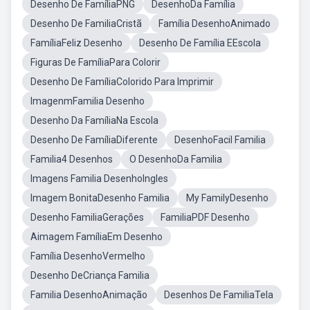
Desenho De FamíliaPNG
DesenhoDa Família
Desenho De FamiliaCristã
Família DesenhoAnimado
FamíliaFeliz Desenho
Desenho De Família EEscola
Figuras De FamíliaPara Colorir
Desenho De FamíliaColorido Para Imprimir
ImagenmFamilia Desenho
Desenho Da FamíliaNa Escola
Desenho De FamíliaDiferente
DesenhoFacil Familia
Familia4 Desenhos
O DesenhoDa Familia
Imagens Familia DesenhoIngles
Imagem BonitaDesenho Familia
My FamilyDesenho
Desenho FamiliaGerações
FamiliaPDF Desenho
Aimagem FamíliaEm Desenho
Família DesenhoVermelho
Desenho DeCriança Familia
Familia DesenhoAnimação
Desenhos De FamiliaTela