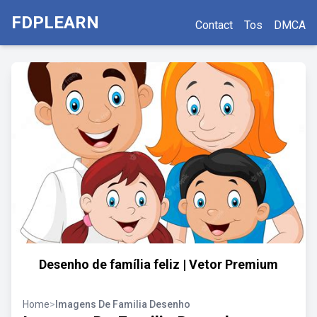
FDPLEARN
Contact
Tos
DMCA
Desenho de família feliz | Vetor Premium
Home
>
Imagens De Familia Desenho