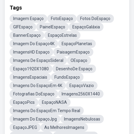
Tags
Imagem Espaço
FotoEspaço
Fotos DoEspaço
GIFEspaço
PainelEspaço
EspaçoGaláxia
BannerEspaço
EspaçoEstrelas
Imagem Do Espaço4K
EspaçoPlanetas
ImagensHD Espaço
PaisagemEspaço
Imagens De EspaçoSideral
OEspaço
Espaço1920X1080
DesenhoDe Espaço
ImagensEspaciais
FundoEspaço
Imagens Do EspaçoEm 4K
EspaçoVazio
Fotografias DoEspaço
Imagens2560X1440
EspaçoPics
EspaçoNASA
Imagens Do EspaçoEm Tempo Real
Imagem Do EspaçoJpg
ImagensNebulosas
EspaçoJPEG
As MelhoresImagens