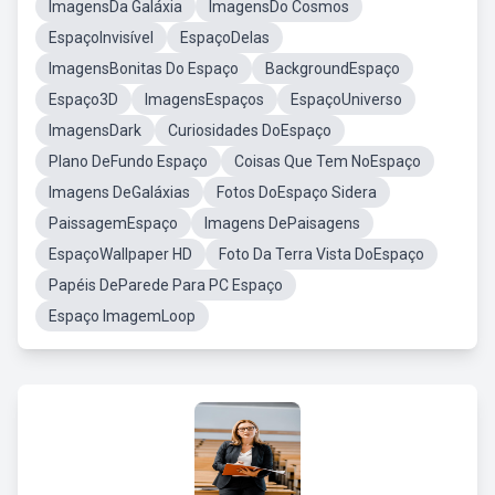
ImagensDa Galáxia
ImagensDo Cosmos
EspaçoInvisível
EspaçoDelas
ImagensBonitas Do Espaço
BackgroundEspaço
Espaço3D
ImagensEspaços
EspaçoUniverso
ImagensDark
Curiosidades DoEspaço
Plano DeFundo Espaço
Coisas Que Tem NoEspaço
Imagens DeGaláxias
Fotos DoEspaço Sidera
PaissagemEspaço
Imagens DePaisagens
EspaçoWallpaper HD
Foto Da Terra Vista DoEspaço
Papéis DeParede Para PC Espaço
Espaço ImagemLoop