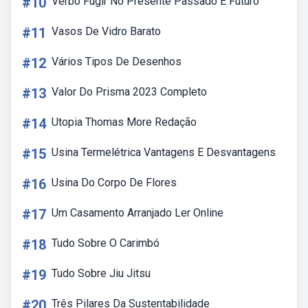
#10
Verbo Fugir No Presente Passado E Futuro
#11
Vasos De Vidro Barato
#12
Vários Tipos De Desenhos
#13
Valor Do Prisma 2023 Completo
#14
Utopia Thomas More Redação
#15
Usina Termelétrica Vantagens E Desvantagens
#16
Usina Do Corpo De Flores
#17
Um Casamento Arranjado Ler Online
#18
Tudo Sobre O Carimbó
#19
Tudo Sobre Jiu Jitsu
#20
Três Pilares Da Sustentabilidade