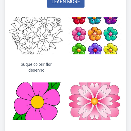
LEARN MORE
buque colorir flor
desenho