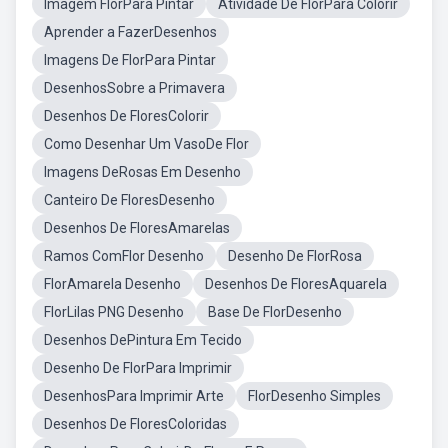
Imagem FlorPara Pintar
Atividade De FlorPara Colorir
Aprender a FazerDesenhos
Imagens De FlorPara Pintar
DesenhosSobre a Primavera
Desenhos De FloresColorir
Como Desenhar Um VasoDe Flor
Imagens DeRosas Em Desenho
Canteiro De FloresDesenho
Desenhos De FloresAmarelas
Ramos ComFlor Desenho
Desenho De FlorRosa
FlorAmarela Desenho
Desenhos De FloresAquarela
FlorLilas PNG Desenho
Base De FlorDesenho
Desenhos DePintura Em Tecido
Desenho De FlorPara Imprimir
DesenhosPara Imprimir Arte
FlorDesenho Simples
Desenhos De FloresColoridas