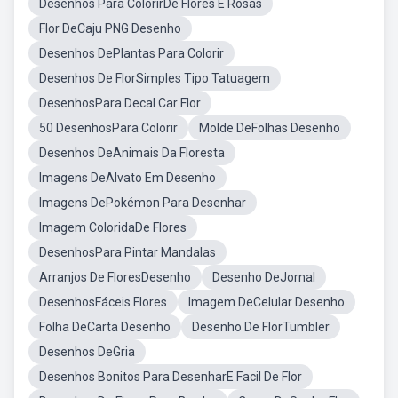
Desenhos Para ColorirDe Flores E Rosas
Flor DeCaju PNG Desenho
Desenhos DePlantas Para Colorir
Desenhos De FlorSimples Tipo Tatuagem
DesenhosPara Decal Car Flor
50 DesenhosPara Colorir
Molde DeFolhas Desenho
Desenhos DeAnimais Da Floresta
Imagens DeAlvato Em Desenho
Imagens DePokémon Para Desenhar
Imagem ColoridaDe Flores
DesenhosPara Pintar Mandalas
Arranjos De FloresDesenho
Desenho DeJornal
DesenhosFáceis Flores
Imagem DeCelular Desenho
Folha DeCarta Desenho
Desenho De FlorTumbler
Desenhos DeGria
Desenhos Bonitos Para DesenharE Facil De Flor