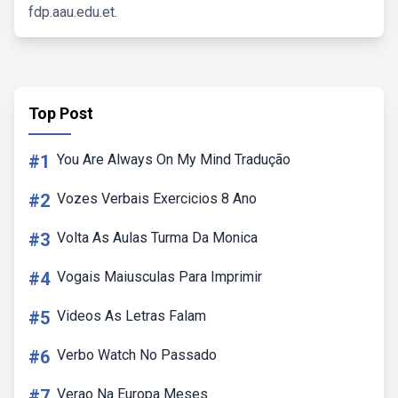
fdp.aau.edu.et.
Top Post
#1
You Are Always On My Mind Tradução
#2
Vozes Verbais Exercicios 8 Ano
#3
Volta As Aulas Turma Da Monica
#4
Vogais Maiusculas Para Imprimir
#5
Videos As Letras Falam
#6
Verbo Watch No Passado
#7
Verao Na Europa Meses