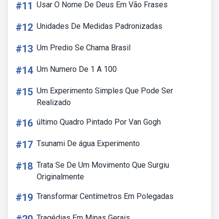
#11
Usar O Nome De Deus Em Vão Frases
#12
Unidades De Medidas Padronizadas
#13
Um Predio Se Chama Brasil
#14
Um Numero De 1 A 100
#15
Um Experimento Simples Que Pode Ser
Realizado
#16
último Quadro Pintado Por Van Gogh
#17
Tsunami De água Experimento
#18
Trata Se De Um Movimento Que Surgiu
Originalmente
#19
Transformar Centímetros Em Polegadas
Tragédias Em Minas Gerais