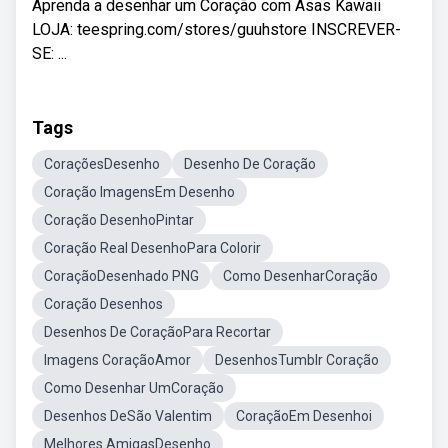
Aprenda a desenhar um Coração com Asas Kawaii
LOJA: teespring.com/stores/guuhstore INSCREVER-
SE: ...
Tags
CoraçõesDesenho
Desenho De Coração
Coração ImagensEm Desenho
Coração DesenhoPintar
Coração Real DesenhoPara Colorir
CoraçãoDesenhado PNG
Como DesenharCoração
Coração Desenhos
Desenhos De CoraçãoPara Recortar
Imagens CoraçãoAmor
DesenhosTumblr Coração
Como Desenhar UmCoração
Desenhos DeSão Valentim
CoraçãoEm Desenhoi
Melhores AmigasDesenho