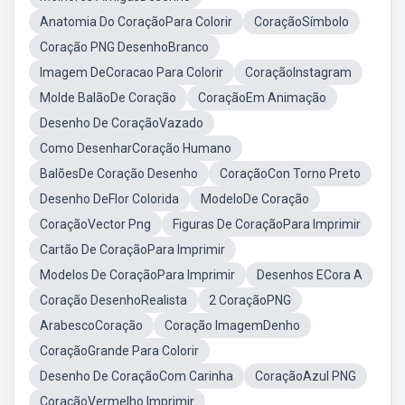
Anatomia Do CoraçãoPara Colorir
CoraçãoSímbolo
Coração PNG DesenhoBranco
Imagem DeCoracao Para Colorir
CoraçãoInstagram
Molde BalãoDe Coração
CoraçãoEm Animação
Desenho De CoraçãoVazado
Como DesenharCoração Humano
BalõesDe Coração Desenho
CoraçãoCon Torno Preto
Desenho DeFlor Colorida
ModeloDe Coração
CoraçãoVector Png
Figuras De CoraçãoPara Imprimir
Cartão De CoraçãoPara Imprimir
Modelos De CoraçãoPara Imprimir
Desenhos ECora A
Coração DesenhoRealista
2 CoraçãoPNG
ArabescoCoração
Coração ImagemDenho
CoraçãoGrande Para Colorir
Desenho De CoraçãoCom Carinha
CoraçãoAzul PNG
CoraçãoVermelho Imprimir