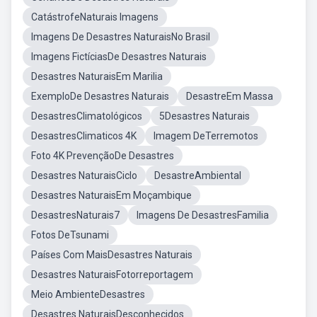
CatástrofeNaturais Imagens
Imagens De Desastres NaturaisNo Brasil
Imagens FictíciasDe Desastres Naturais
Desastres NaturaisEm Marilia
ExemploDe Desastres Naturais
DesastreEm Massa
DesastresClimatológicos
5Desastres Naturais
DesastresClimaticos 4K
Imagem DeTerremotos
Foto 4K PrevençãoDe Desastres
Desastres NaturaisCiclo
DesastreAmbiental
Desastres NaturaisEm Moçambique
DesastresNaturais7
Imagens De DesastresFamilia
Fotos DeTsunami
Países Com MaisDesastres Naturais
Desastres NaturaisFotorreportagem
Meio AmbienteDesastres
Desastres NaturaisDesconhecidos