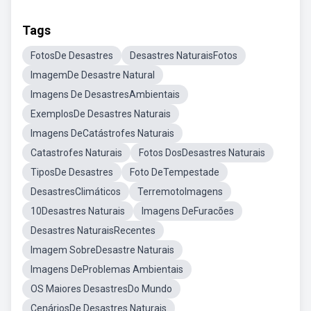
Tags
FotosDe Desastres
Desastres NaturaisFotos
ImagemDe Desastre Natural
Imagens De DesastresAmbientais
ExemplosDe Desastres Naturais
Imagens DeCatástrofes Naturais
Catastrofes Naturais
Fotos DosDesastres Naturais
TiposDe Desastres
Foto DeTempestade
DesastresClimáticos
TerremotoImagens
10Desastres Naturais
Imagens DeFuracões
Desastres NaturaisRecentes
Imagem SobreDesastre Naturais
Imagens DeProblemas Ambientais
OS Maiores DesastresDo Mundo
CenáriosDe Desastres Naturais