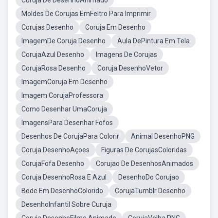
Curuja De DesenhoAnimado
Moldes De Corujas EmFeltro Para Imprimir
Corujas Desenho
Coruja Em Desenho
ImagemDe Coruja Desenho
Aula DePintura Em Tela
CorujaAzul Desenho
Imagens De Corujas
CorujaRosa Desenho
Coruja DesenhoVetor
ImagemCoruja Em Desenho
Imagem CorujaProfessora
Como Desenhar UmaCoruja
ImagensPara Desenhar Fofos
Desenhos De CorujaPara Colorir
Animal DesenhoPNG
Coruja DesenhoAçoes
Figuras De CorujasColoridas
CorujaFofa Desenho
Corujao De DesenhosAnimados
Coruja DesenhoRosa E Azul
DesenhoDo Corujao
Bode Em DesenhoColorido
CorujaTumblr Desenho
DesenhoInfantil Sobre Curuja