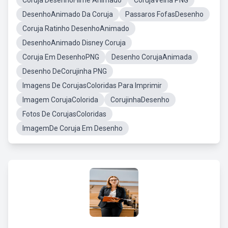
Coruja DesenhoFilme Animado
CorujaVelha PNG
DesenhoAnimado Da Coruja
Passaros FofasDesenho
Coruja Ratinho DesenhoAnimado
DesenhoAnimado Disney Coruja
Coruja Em DesenhoPNG
Desenho CorujaAnimada
Desenho DeCorujinha PNG
Imagens De CorujasColoridas Para Imprimir
Imagem CorujaColorida
CorujinhaDesenho
Fotos De CorujasColoridas
ImagemDe Coruja Em Desenho