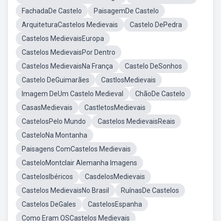
FachadaDe Castelo
PaisagemDe Castelo
ArquiteturaCastelos Medievais
Castelo DePedra
Castelos MedievaisEuropa
Castelos MedievaisPor Dentro
Castelos MedievaisNa França
Castelo DeSonhos
Castelo DeGuimarães
CastlosMedievais
Imagem DeUm Castelo Medieval
ChãoDe Castelo
CasasMedievais
CastletosMedievais
CastelosPelo Mundo
Castelos MedievaisReais
CasteloNa Montanha
Paisagens ComCastelos Medievais
CasteloMontclair Alemanha Imagens
CastelosIbéricos
CasdelosMedievais
Castelos MedievaisNo Brasil
RuínasDe Castelos
Castelos DeGales
CastelosEspanha
Como Eram OSCastelos Medievais