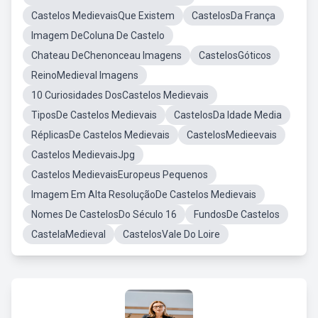
Castelos MedievaisQue Existem
CastelosDa França
Imagem DeColuna De Castelo
Chateau DeChenonceau Imagens
CastelosGóticos
ReinoMedieval Imagens
10 Curiosidades DosCastelos Medievais
TiposDe Castelos Medievais
CastelosDa Idade Media
RéplicasDe Castelos Medievais
CastelosMedieevais
Castelos MedievaisJpg
Castelos MedievaisEuropeus Pequenos
Imagem Em Alta ResoluçãoDe Castelos Medievais
Nomes De CastelosDo Século 16
FundosDe Castelos
CastelaMedieval
CastelosVale Do Loire