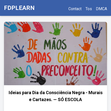
FDPLEARN
Contact
Tos
DMCA
Ideias para Dia da Consciência Negra - Murais
e Cartazes. — SÓ ESCOLA