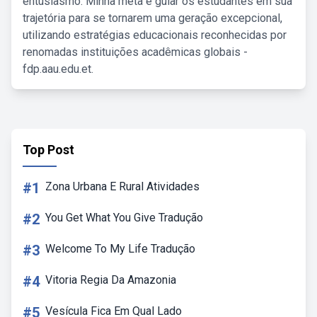
entusiasmo. Minha meta é guiar os estudantes em sua
trajetória para se tornarem uma geração excepcional,
utilizando estratégias educacionais reconhecidas por
renomadas instituições acadêmicas globais -
fdp.aau.edu.et.
Top Post
#1
Zona Urbana E Rural Atividades
#2
You Get What You Give Tradução
#3
Welcome To My Life Tradução
#4
Vitoria Regia Da Amazonia
#5
Vesícula Fica Em Qual Lado