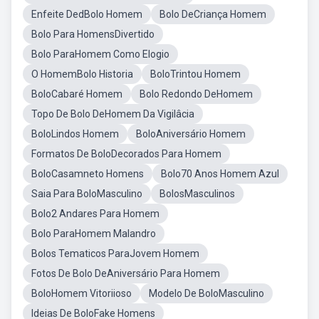
Enfeite DedBolo Homem
Bolo DeCriança Homem
Bolo Para HomensDivertido
Bolo ParaHomem Como Elogio
O HomemBolo Historia
BoloTrintou Homem
BoloCabaré Homem
Bolo Redondo DeHomem
Topo De Bolo DeHomem Da Vigilâcia
BoloLindos Homem
BoloAniversário Homem
Formatos De BoloDecorados Para Homem
BoloCasamneto Homens
Bolo70 Anos Homem Azul
Saia Para BoloMasculino
BolosMasculinos
Bolo2 Andares Para Homem
Bolo ParaHomem Malandro
Bolos Tematicos ParaJovem Homem
Fotos De Bolo DeAniversário Para Homem
BoloHomem Vitoriioso
Modelo De BoloMasculino
Ideias De BoloFake Homens