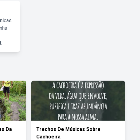
cnicas
inha
.
as Da
Trechos De Músicas Sobre
Cachoeira