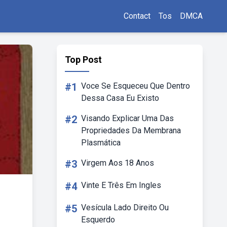
Contact
Tos
DMCA
Top Post
#1
Voce Se Esqueceu Que Dentro
Dessa Casa Eu Existo
#2
Visando Explicar Uma Das
Propriedades Da Membrana
Plasmática
#3
Virgem Aos 18 Anos
#4
Vinte E Três Em Ingles
#5
Vesícula Lado Direito Ou
Esquerdo