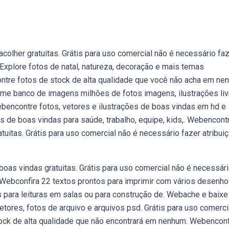
lher gratuitas. Grátis para uso comercial não é necessário fa
e. Explore fotos de natal, natureza, decoração e mais temas
ontre fotos de stock de alta qualidade que você não acha em ne
rme banco de imagens milhões de fotos imagens, ilustrações li
ebencontre fotos, vetores e ilustrações de boas vindas em hd e
s de boas vindas para saúde, trabalho, equipe, kids,. Webencont
itas. Grátis para uso comercial não é necessário fazer atribui
s vindas gratuitas. Grátis para uso comercial não é necessár
is. Webconfira 22 textos prontos para imprimir com vários desenh
para leituras em salas ou para construção de. Webache e baixe
etores, fotos de arquivo e arquivos psd. Grátis para uso comerci
stock de alta qualidade que não encontrará em nenhum. Webencon