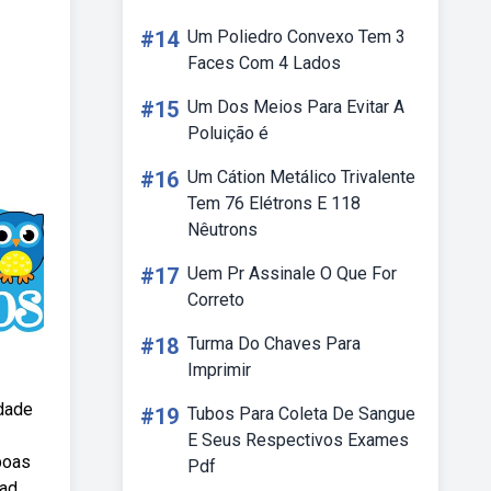
#14
Um Poliedro Convexo Tem 3
Faces Com 4 Lados
#15
Um Dos Meios Para Evitar A
Poluição é
#16
Um Cátion Metálico Trivalente
Tem 76 Elétrons E 118
Nêutrons
#17
Uem Pr Assinale O Que For
Correto
#18
Turma Do Chaves Para
Imprimir
idade
#19
Tubos Para Coleta De Sangue
E Seus Respectivos Exames
boas
Pdf
oad