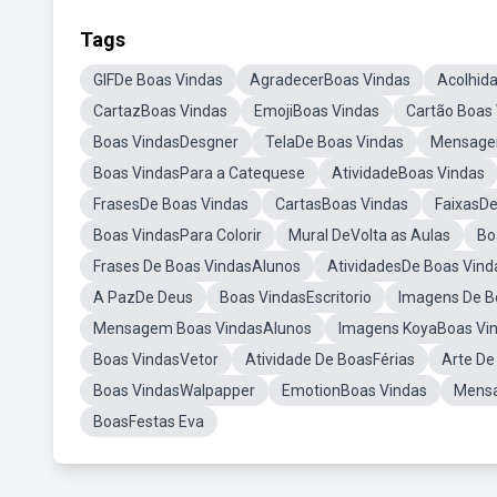
Tags
GIFDe Boas Vindas
AgradecerBoas Vindas
Acolhid
CartazBoas Vindas
EmojiBoas Vindas
Cartão Boas 
Boas VindasDesgner
TelaDe Boas Vindas
Mensagen
Boas VindasPara a Catequese
AtividadeBoas Vindas
FrasesDe Boas Vindas
CartasBoas Vindas
FaixasDe
Boas VindasPara Colorir
Mural DeVolta as Aulas
Bo
Frases De Boas VindasAlunos
AtividadesDe Boas Vind
A PazDe Deus
Boas VindasEscritorio
Imagens De B
Mensagem Boas VindasAlunos
Imagens KoyaBoas Vi
Boas VindasVetor
Atividade De BoasFérias
Arte De
Boas VindasWalpapper
EmotionBoas Vindas
Mensa
BoasFestas Eva