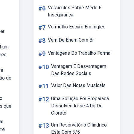
#6
Versiculos Sobre Medo E
Insegurança
#7
Vermelho Escuro Em Ingles
zer
#8
Vem De Enem Com Br
nhum
#9
Vantagens Do Trabalho Formal
vres
#10
Vantagem E Desvantagem
re
Das Redes Sociais
ção de
#11
Valor Das Notas Musicais
io
#12
Uma Solução Foi Preparada
Dissolvendo-se 4 0g De
os que
Cloreto
al
#13
Um Reservatório Cilindrico
tre
Esta Com 3/5