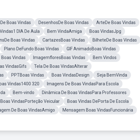
aDe Boas Vindas
DesenhosDe Boas Vindas
ArteDe Boas Vindas
Vindas1 DIA De Aula
Bem VindaAmiga
Boas VindasJpg
sDe Boas Vindas
CartazesBoas Vindas
BilheteDe Boas Vindas
Plano DeFundo Boas Vindas
GIF AnimadoBoas Vindas
 Boas Vindas
ImagemfloresBoas Vindas
Bem Vindos
as VindasGifs
Tela De Boas VindasAlterar
as
PPTBoas Vindas
Boas VindasDesign
Seja BemVinda
oas Vindas1400 320
Imagens De Boas VindasPara Escola
nda
Bem-vindo
Dinâmica De Boas VindasPara Professores
 Boas VindasPorteção Veicular
Boas Vindas DePorta De Escola
gem De Boas VindasAmigo
Mensagem Boas VindasFuncionária