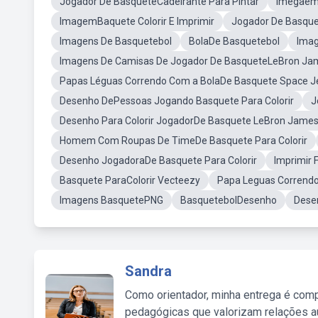
Jogador De BasqueteCadeirante Para Pintar
Imegaem
ImagemBaquete Colorir E Imprimir
Jogador De Basque
Imagens De Basquetebol
BolaDe Basquetebol
Imag
Imagens De Camisas De Jogador De BasqueteLeBron Jame
Papas Léguas Correndo Com a BolaDe Basquete Space J
Desenho DePessoas Jogando Basquete Para Colorir
J
Desenho Para Colorir JogadorDe Basquete LeBron Jame
Homem Com Roupas De TimeDe Basquete Para Colorir
Desenho JogadoraDe Basquete Para Colorir
Imprimir 
Basquete ParaColorir Vecteezy
Papa Leguas Correndo
Imagens BasquetePNG
BasquetebolDesenho
Dese
Sandra
Como orientador, minha entrega é comp
pedagógicas que valorizam relações au