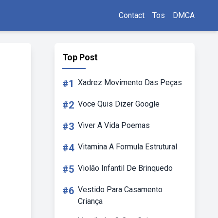
Contact
Tos
DMCA
Top Post
#1
Xadrez Movimento Das Peças
#2
Voce Quis Dizer Google
#3
Viver A Vida Poemas
#4
Vitamina A Formula Estrutural
#5
Violão Infantil De Brinquedo
#6
Vestido Para Casamento
Criança