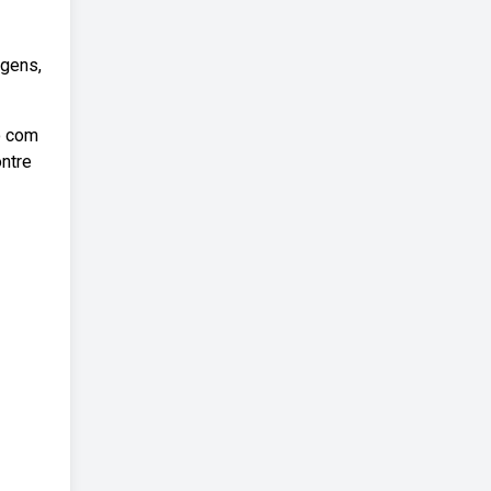
agens,
o com
ntre