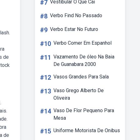
#7
Vestibular O Que Cai
#8
Verbo Find No Passado
#9
Verbo Estar No Futuro
lash.
#10
Verbo Comer Em Espanhol
ra
#11
Vazamento De óleo Na Baia
s de
De Guanabara 2000
stock
#12
Vasos Grandes Para Sala
#13
Vaso Grego Alberto De
Oliveira
.
#14
Vaso De Flor Pequeno Para
ais.
Mesa
ade.
bra
#15
Uniforme Motorista De Onibus
a de