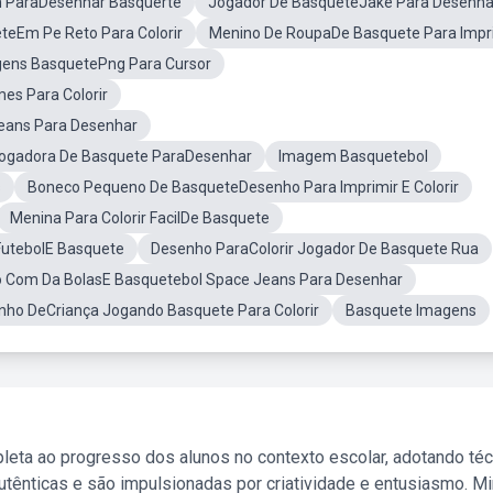
 ParaDesenhar Basquerte
Jogador De BasqueteJake Para Desenha
teEm Pe Reto Para Colorir
Menino De RoupaDe Basquete Para Impr
ens BasquetePng Para Cursor
s Para Colorir
eans Para Desenhar
ogadora De Basquete ParaDesenhar
Imagem Basquetebol
s
Boneco Pequeno De BasqueteDesenho Para Imprimir E Colorir
Menina Para Colorir FacilDe Basquete
FutebolE Basquete
Desenho ParaColorir Jogador De Basquete Rua
 Com Da BolasE Basquetebol Space Jeans Para Desenhar
nho DeCriança Jogando Basquete Para Colorir
Basquete Imagens
leta ao progresso dos alunos no contexto escolar, adotando té
tênticas e são impulsionadas por criatividade e entusiasmo. M