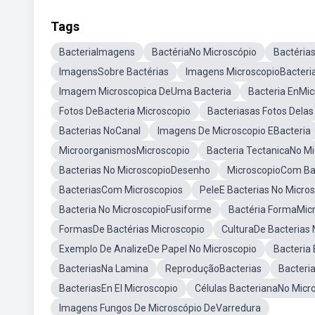
Tags
BacteriaImagens
BactériaNo Microscópio
Bactéria
ImagensSobre Bactérias
Imagens MicroscopioBacteri
Imagem Microscopica DeUma Bacteria
Bacteria EnMic
Fotos DeBacteria Microscopio
Bacteriasas Fotos Delas
Bacterias NoCanal
Imagens De Microscopio EBacteria
MicroorganismosMicroscopio
Bacteria TectanicaNo Mi
Bacterias No MicroscopioDesenho
MicroscopioCom Ba
BacteriasCom Microscopios
PeleE Bacterias No Micro
Bacteria No MicroscopioFusiforme
Bactéria FormaMic
FormasDe Bactérias Microscopio
CulturaDe Bacterias 
Exemplo De AnalizeDe Papel No Microscopio
Bacteria
BacteriasNa Lamina
ReproduçãoBacterias
Bacteri
BacteriasEn El Microscopio
Células BacterianaNo Micr
Imagens Fungos De Microscópio DeVarredura