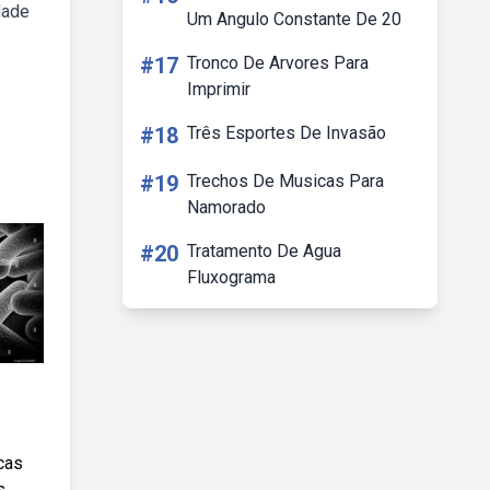
dade
Um Angulo Constante De 20
#17
Tronco De Arvores Para
Imprimir
#18
Três Esportes De Invasão
#19
Trechos De Musicas Para
Namorado
#20
Tratamento De Agua
Fluxograma
cas
s