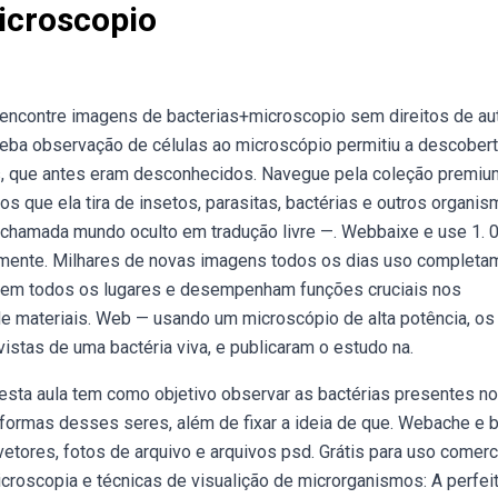
icroscopio
Webencontre imagens de bacterias+microscopio sem direitos de au
Weba observação de células ao microscópio permitiu a descober
us, que antes eram desconhecidos. Navegue pela coleção premiu
os que ela tira de insetos, parasitas, bactérias e outros organi
chamada mundo oculto em tradução livre —. Webbaixe e use 1. 
tamente. Milhares de novas imagens todos os dias uso completa
ão em todos os lugares e desempenham funções cruciais nos
 materiais. Web — usando um microscópio de alta potência, os
istas de uma bactéria viva, e publicaram o estudo na.
ebesta aula tem como objetivo observar as bactérias presentes no
 formas desses seres, além de fixar a ideia de que. Webache e 
vetores, fotos de arquivo e arquivos psd. Grátis para uso comerc
croscopia e técnicas de visualição de microrganismos: A perfei