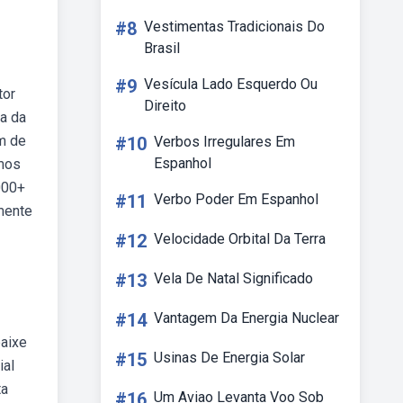
#8
Vestimentas Tradicionais Do
Brasil
#9
Vesícula Lado Esquerdo Ou
tor
Direito
ta da
m de
#10
Verbos Irregulares Em
Espanhol
smos
000+
#11
Verbo Poder Em Espanhol
mente
#12
Velocidade Orbital Da Terra
#13
Vela De Natal Significado
#14
Vantagem Da Energia Nuclear
baixe
#15
Usinas De Energia Solar
ial
ta
#16
Um Aviao Levanta Voo Sob