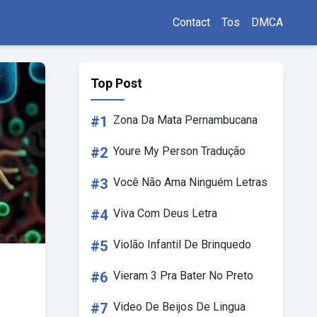
Contact
Tos
DMCA
Top Post
#1
Zona Da Mata Pernambucana
#2
Youre My Person Tradução
#3
Você Não Ama Ninguém Letras
#4
Viva Com Deus Letra
#5
Violão Infantil De Brinquedo
#6
Vieram 3 Pra Bater No Preto
#7
Video De Beijos De Lingua