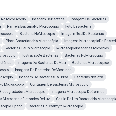
s No Microscópio
Imagem DeBactéria
Imagem De Bacterias
a
Ramela BacteriaNo Microscopio
Foto DeBactéria
roscopio
Bacteria NoMicscopio
Imagem RealDe Bacterias
Placa BacterianaNo Microscópio
Imagens MicroscopiaDe Bacter
Bacterias DeUn Microscopio
MicroscopioImagenes Microbios
croscopio
IlustraçãoDe Bacterias
Bacterias NoMicrsocpio
ctérias
Imagens De Bacterias DoMau
BacteriasMicroscopico
scopio
Imagens De Bacterias DeMassinha
roscopio
Imagem De BacteriasDa Urina
Bacterias NoSofa
No Microscopio
ContagemDe Bacterias Microscopio
 BiodegradadoraMicroscopio
Imagens Microscopia DeGermes
as MicroscopioEletronico DeLuz
Celula De Um BacteriaNo Microscopi
oscopio Optico
Bacteria DoChamyto Microscopio