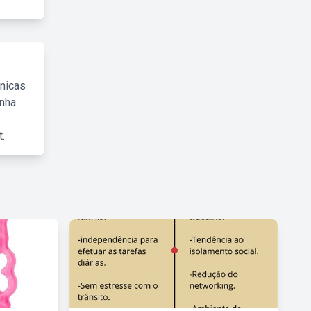
cnicas
inha
.