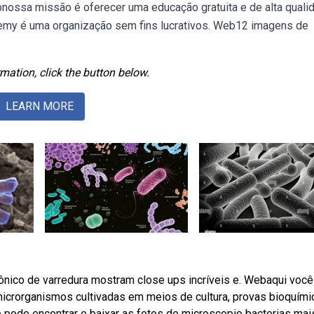
nossa missão é oferecer uma educação gratuita e de alta quali
demy é uma organização sem fins lucrativos. Web12 imagens de
mation, click the button below.
LEARN MORE
nico de varredura mostram close ups incríveis e. Webaqui você
icrorganismos cultivadas em meios de cultura, provas bioquími
 pode encontrar e baixar as fotos de microscopio bacterias mai