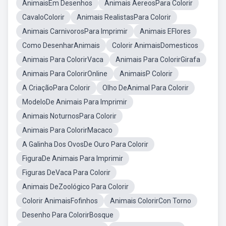
AnimaisEm Desenhos
Animais AereosPara Colorir
CavaloColorir
Animais RealistasPara Colorir
Animais CarnivorosPara Imprimir
Animais EFlores
Como DesenharAnimais
Colorir AnimaisDomesticos
Animais Para ColorirVaca
Animais Para ColorirGirafa
Animais Para ColorirOnline
AnimaisP Colorir
A CriaçãoPara Colorir
Olho DeAnimal Para Colorir
ModeloDe Animais Para Imprimir
Animais NoturnosPara Colorir
Animais Para ColorirMacaco
A Galinha Dos OvosDe Ouro Para Colorir
FiguraDe Animais Para Imprimir
Figuras DeVaca Para Colorir
Animais DeZoológico Para Colorir
Colorir AnimaisFofinhos
Animais ColorirCon Torno
Desenho Para ColorirBosque