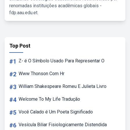
renomadas instituições acadêmicas globais -
fdp.aau.edu.et.
Top Post
#1
Z- é O Símbolo Usado Para Representar O
#2
Www Thonson Com Hr
#3
William Shakespeare Romeu E Julieta Livro
#4
Welcome To My Life Tradução
#5
Você Calado é Um Poeta Significado
#6
Vesícula Biliar Fisiologicamente Distendida