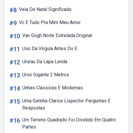
#8
Vela De Natal Significado
#9
Vc E Tudo Pra Mim Meu Amor
#10
Van Gogh Noite Estrelada Original
#11
Uso Da Vírgula Antes Do E
#12
Ururau Da Lapa Lenda
#13
Urso Gigante 2 Metros
#14
Unhas Classicas E Modernas
#15
Uma Galinha Clarice Lispector Perguntas E
Respostas
#16
Um Terreno Quadrado Foi Dividido Em Quatro
Partes