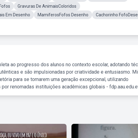
Fofos
Gravuras De AnimaisColoridos
ais Em Desenho
MamiferosFofos Desenho
Cachorinho FofoDes
leta ao progresso dos alunos no contexto escolar, adotando té
tênticas e são impulsionadas por criatividade e entusiasmo. M
etória para se tornarem uma geração excepcional, utilizando
 por renomadas instituições acadêmicas globais - fdp.aau.edu.et