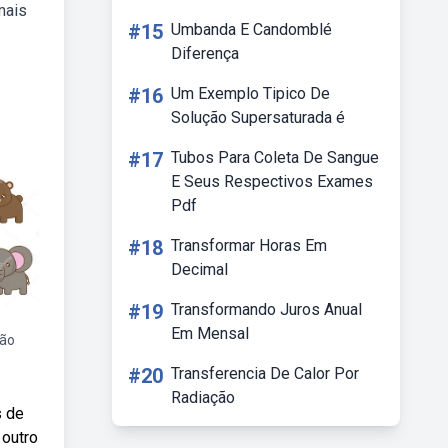
mais
#15
Umbanda E Candomblé
Diferença
#16
Um Exemplo Tipico De
Solução Supersaturada é
#17
Tubos Para Coleta De Sangue
E Seus Respectivos Exames
Pdf
#18
Transformar Horas Em
Decimal
#19
Transformando Juros Anual
Em Mensal
ção
#20
Transferencia De Calor Por
Radiação
s de
 outro