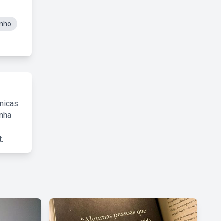
enho
cnicas
inha
.