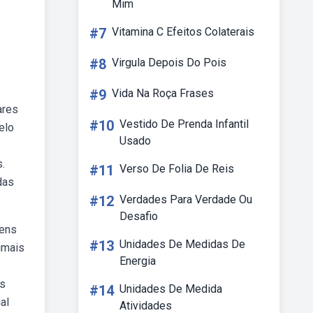
Mim
#7
Vitamina C Efeitos Colaterais
#8
Virgula Depois Do Pois
#9
Vida Na Roça Frases
ares
#10
Vestido De Prenda Infantil
elo
Usado
.
#11
Verso De Folia De Reis
das
#12
Verdades Para Verdade Ou
Desafio
gens
#13
Unidades De Medidas De
imais
Energia
os
#14
Unidades De Medida
al
Atividades