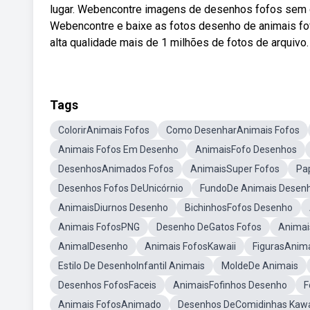
lugar. Webencontre imagens de desenhos fofos sem dir
Webencontre e baixe as fotos desenho de animais fof
alta qualidade mais de 1 milhões de fotos de arquivo.
Tags
ColorirAnimais Fofos
Como DesenharAnimais Fofos
Animais Fofos Em Desenho
AnimaisFofo Desenhos
DesenhosAnimados Fofos
AnimaisSuper Fofos
Pa
Desenhos Fofos DeUnicórnio
FundoDe Animais Desen
AnimaisDiurnos Desenho
BichinhosFofos Desenho
Animais FofosPNG
Desenho DeGatos Fofos
Animai
AnimalDesenho
Animais FofosKawaii
FigurasAnim
Estilo De DesenhoInfantil Animais
MoldeDe Animais
Desenhos FofosFaceis
AnimaisFofinhos Desenho
F
Animais FofosAnimado
Desenhos DeComidinhas Kawa