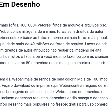
 Em Desenho
ais fofos. 100. 000+ vetores, fotos de arquivo e arquivos psd.
. Webencontre imagens de animais fofos sem direitos de autor
 Webencontre e baixe as fotos desenho animais fofos mais popul
 qualidade mais de 49 milhões de fotos de arquivo. Laços de cab
 direitos de autor atribuição não requerida imagens de alta
nhos fofos e fáceis para você mesmo fazer ou com as crianças
de utilizar os 50 desenhos de animais para imprimir e colorir, 
rem os. Webanimais desenhos de para colorir. Mais de 100 ima
as. Faça o download ou imprima aqui. Webencontre imagens de an
uerida imagens de alta qualidade. Webos tipos de desenhos de
s incluem desenhos realistas, desenhos estilo manga e desenh
ofos desenho mais populares no freepik grátis para uso comerci