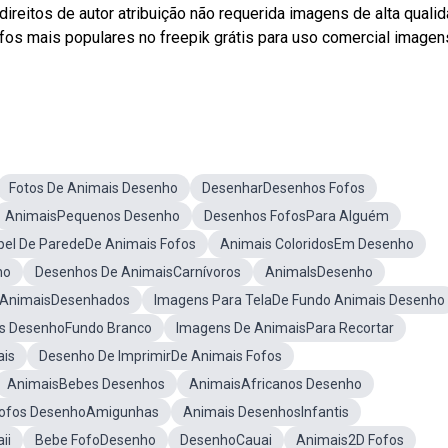
eitos de autor atribuição não requerida imagens de alta qualid
os mais populares no freepik grátis para uso comercial imagen
Fotos De Animais Desenho
DesenharDesenhos Fofos
AnimaisPequenos Desenho
Desenhos FofosPara Alguém
pel De ParedeDe Animais Fofos
Animais ColoridosEm Desenho
ho
Desenhos De AnimaisCarnívoros
AnimalsDesenho
AnimaisDesenhados
Imagens Para TelaDe Fundo Animais Desenho
s DesenhoFundo Branco
Imagens De AnimaisPara Recortar
ais
Desenho De ImprimirDe Animais Fofos
AnimaisBebes Desenhos
AnimaisAfricanos Desenho
ofos DesenhoAmigunhas
Animais DesenhosInfantis
ii
Bebe FofoDesenho
DesenhoCauai
Animais2D Fofos