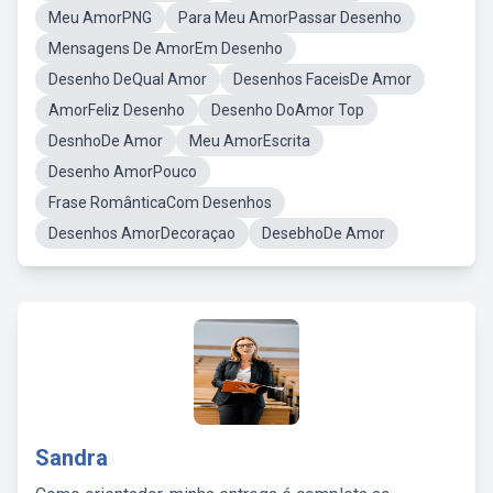
Meu AmorPNG
Para Meu AmorPassar Desenho
Mensagens De AmorEm Desenho
Desenho DeQual Amor
Desenhos FaceisDe Amor
AmorFeliz Desenho
Desenho DoAmor Top
DesnhoDe Amor
Meu AmorEscrita
Desenho AmorPouco
Frase RomânticaCom Desenhos
Desenhos AmorDecoraçao
DesebhoDe Amor
Sandra