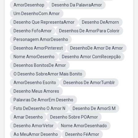
AmorDesenhop
Desenho Da PalavraAmor
Um DesenhoCom Amor
Desenho Que RepresentaAmor
Desenho DeAmorn
Desenho FofoAmor
Desenhos De AmorPara Colorir
Personagem AmorDesenho
Desenhos AmorPinterest
DesenhoDe Amor De Amor
Nome AmorDesenho
Desenho Amor ComRecepção
Desenhos BonitosDe Amor
O Desenho SobreAmor Mais Bonito
AmorDesenho Escrito
Desenhos De AmorTumblr
Desenho Meus Amores
Palavras De AmorEm Desenho
Foto DeDesenho O Amor N
Desenho De AmorS M
Amar Desenho
Desenho Sobre POAmor
Desenho AmorVetor
Nome AmorDesenhado
Ao MeuAmor Desenho
Desenho FéAmor