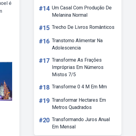
noel é
#14
Um Casal Com Produção De
em
Melanina Normal
#15
Trecho De Livros Românticos
#16
Transtorno Alimentar Na
Adolescencia
#17
Transforme As Frações
Impróprias Em Números
Mistos 7/5
#18
Transforme 0 4 M Em Mm
#19
Transformar Hectares Em
Metros Quadrados
#20
Transformando Juros Anual
Em Mensal