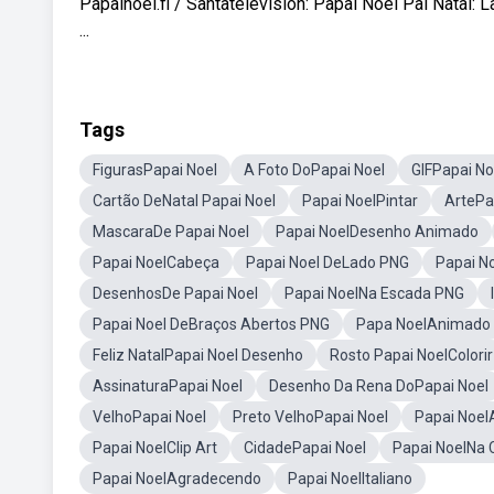
Papainoel.fi / Santatelevision: Papai Noel Pai Natal: 
...
Tags
FigurasPapai Noel
A Foto DoPapai Noel
GIFPapai No
Cartão DeNatal Papai Noel
Papai NoelPintar
ArtePa
MascaraDe Papai Noel
Papai NoelDesenho Animado
Papai NoelCabeça
Papai Noel DeLado PNG
Papai N
DesenhosDe Papai Noel
Papai NoelNa Escada PNG
Papai Noel DeBraços Abertos PNG
Papa NoelAnimado
Feliz NatalPapai Noel Desenho
Rosto Papai NoelColorir
AssinaturaPapai Noel
Desenho Da Rena DoPapai Noel
VelhoPapai Noel
Preto VelhoPapai Noel
Papai Noel
Papai NoelClip Art
CidadePapai Noel
Papai NoelNa
Papai NoelAgradecendo
Papai NoelItaliano