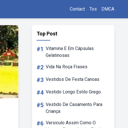
Contact
Tos
DMCA
Top Post
#1
Vitamina E Em Cápsulas
Gelatinosas
#2
Vida Na Roça Frases
#3
Vestidos De Festa Canoas
#4
Vestido Longo Estilo Grego
#5
Vestido De Casamento Para
Criança
#6
Versiculo Assim Como O