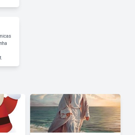
cnicas
inha
.