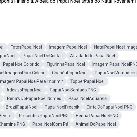
Lapônia Finlândia: Aldeia do Papai Noel antes do Natal Rovaniemi
el
FotosPapai Noel
Imagem Papai Noel
NatalPapai Noel Imag
pai Noel
Papai Noel DeCostas
AtividadeDe Papai Noel
Papai NoelColorido
FigurinhaPapai Noel
Imagem Papai NoelPN
oel ImagensPara Colorir
ChapéuPapai Noel
Papai NoelVerdadeiro
Imagem Papai NoelPara Imprimir
TopperPapai Noel
AdesivoPapai Noel
Papai NoelSentado PNG
Rena's DoPapai Noel Nomes
Papai NoelAquarela
BrazilPapai Noel
Papai NoelFreepik
Cinto DoPapai Noel PNG
Arvore
Presentes Papai NoelPNG
Henna Papai NoelPNG
 Chaminé PNG
Papai NoelCom Pá
Animal DoPapai Noel