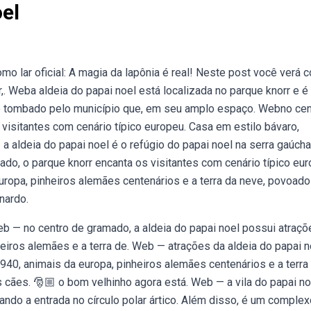
el
mo lar oficial: A magia da lapônia é real! Neste post você verá 
,. Weba aldeia do papai noel está localizada no parque knorr e 
o tombado pelo município que, em seu amplo espaço. Webno cen
visitantes com cenário típico europeu. Casa em estilo bávaro,
 a aldeia do papai noel é o refúgio do papai noel na serra gaúcha
ado, o parque knorr encanta os visitantes com cenário típico eur
europa, pinheiros alemães centenários e a terra da neve, povoado
nardo.
Web — no centro de gramado, a aldeia do papai noel possui atraçõ
eiros alemães e a terra de. Web — atrações da aldeia do papai n
940, animais da europa, pinheiros alemães centenários e a terra
s cães. 🎅🏼 o bom velhinho agora está. Web — a vila do papai no
cando a entrada no círculo polar ártico. Além disso, é um complex