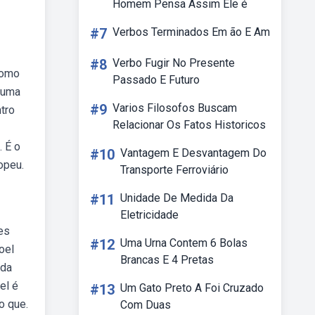
Homem Pensa Assim Ele é
#7
Verbos Terminados Em ão E Am
#8
Verbo Fugir No Presente
como
Passado E Futuro
é uma
#9
Varios Filosofos Buscam
tro
Relacionar Os Fatos Historicos
. É o
#10
Vantagem E Desvantagem Do
opeu.
Transporte Ferroviário
#11
Unidade De Medida Da
Eletricidade
es
#12
Uma Urna Contem 6 Bolas
oel
Brancas E 4 Pretas
 da
el é
#13
Um Gato Preto A Foi Cruzado
o que.
Com Duas