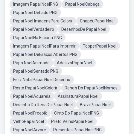
Imagem Papai NoelPNG
Papai NoelCabeça
Papai Noel DeLado PNG
Papai Noel ImagensPara Colorir
ChapéuPapai Noel
Papai NoelVerdadeiro
DesenhosDe Papai Noel
Papai NoelNa Escada PNG
Imagem Papai NoelPara Imprimir
TopperPapai Noel
Papai Noel DeBraços Abertos PNG
Papa NoelAnimado
AdesivoPapai Noel
Papai NoelSentado PNG
Feliz NatalPapai Noel Desenho
Rosto Papai NoelColorir
Rena's Do Papai NoelNomes
Papai NoelAquarela
AssinaturaPapai Noel
Desenho Da RenaDo Papai Noel
BrazilPapai Noel
Papai NoelFreepik
Cinto Do Papai NoelPNG
VelhoPapai Noel
Preto VelhoPapai Noel
Papai NoelArvore
Presentes Papai NoelPNG