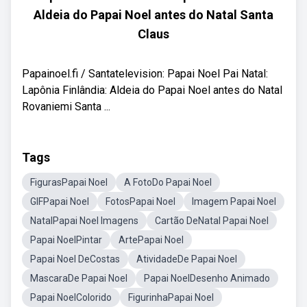
Aldeia do Papai Noel antes do Natal Santa
Claus
Papainoel.fi / Santatelevision: Papai Noel Pai Natal:
Lapônia Finlândia: Aldeia do Papai Noel antes do Natal
Rovaniemi Santa ...
Tags
FigurasPapai Noel
A FotoDo Papai Noel
GIFPapai Noel
FotosPapai Noel
Imagem Papai Noel
NatalPapai Noel Imagens
Cartão DeNatal Papai Noel
Papai NoelPintar
ArtePapai Noel
Papai Noel DeCostas
AtividadeDe Papai Noel
MascaraDe Papai Noel
Papai NoelDesenho Animado
Papai NoelColorido
FigurinhaPapai Noel