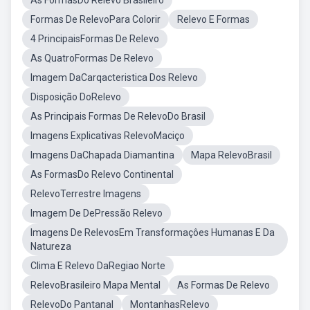
As FormasDo Relevo Brasileiro
Formas De RelevoPara Colorir
Relevo E Formas
4 PrincipaisFormas De Relevo
As QuatroFormas De Relevo
Imagem DaCarqacteristica Dos Relevo
Disposição DoRelevo
As Principais Formas De RelevoDo Brasil
Imagens Explicativas RelevoMaciço
Imagens DaChapada Diamantina
Mapa RelevoBrasil
As FormasDo Relevo Continental
RelevoTerrestre Imagens
Imagem De DePressão Relevo
Imagens De RelevosEm Transformaçôes Humanas E Da
Natureza
Clima E Relevo DaRegiao Norte
RelevoBrasileiro Mapa Mental
As Formas De Relevo
RelevoDo Pantanal
MontanhasRelevo