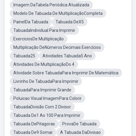
Imagem DaTabela Periódica Atualizada
Modelo De Tabuada De MultiplicaçãoCompleta
PainelDa Tabuada
Tabuada DeX5
TabuadaIndividual Para Imprimir
ExerciciosDe Multiplicação
Multiplicação DeNúmeros Decimais Exercícios
Tabuada25
Atividades Tabuada5 Ano
Atividades De MultiplicaçãoDo 4
Atividade Sobre TabuadaPara Imprimir De Matemática
Livrinho De TabuadaPara Imprimir
TabuadaPara Imprimir Grande
Poluicao Visual ImagemPara Colorir
TabuadaDivisão Com 2 Divisor
Tabuada De1 Ao 100 Para Imprimir
Tabuada DePitagoras
ProvaDe Tabuada
Tabuada De9 Somar
A Tabuada DaDivisao