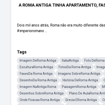
A ROMA ANTIGA TINHA APARTAMENTO, FAST F
Dois mil anos atrás, Roma não era muito diferente d
#imperioromano ...
Tags
Imagem DeRoma Antiga
ItaliaAntiga
Foto DeRoma 
EsculturaRoma Antiga
FotosDa Roma Antiga
Imag
FasesDa Roma Antiga
Imagens SobreRoma Antiga
DesenhoDa Roma Antiga
História DeRoma Antiga
Imagem NaAntiga Roma
PaisagemRoma Antiga
M
Desenhos SobreRoma Antiga
Plano De AulaRoma Ant
Onde Ficavaa Roma Antiga
Grecia ERoma Antiga
C