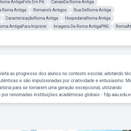
Roma AntigaFoto Em Pé
CanaisDa Roma Antiga
a Roma Antiga
Romano's Antigos
Rua DeRoma Antiga
CaracterizaçãoRoma Antiga
HospedariaRoma Antiga
Roma AntigaPara Imprimir
Imagens De Roma AntigaPNG
RomaAt
leta ao progresso dos alunos no contexto escolar, adotando té
tênticas e são impulsionadas por criatividade e entusiasmo. M
etória para se tornarem uma geração excepcional, utilizando
 por renomadas instituições acadêmicas globais - fdp.aau.edu.et