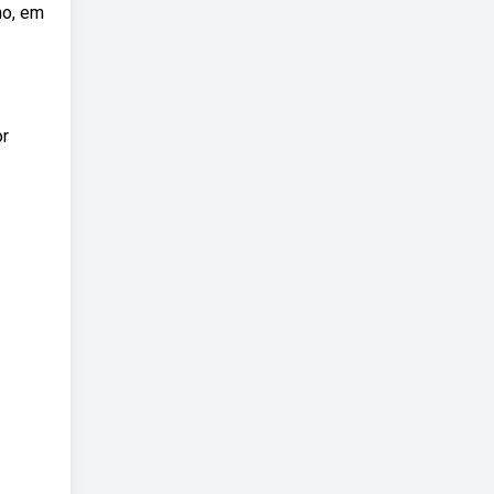
mo, em
or