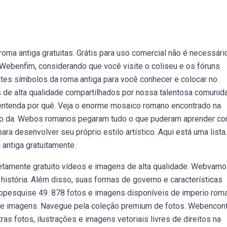
a antiga gratuitas. Grátis para uso comercial não é necessári
s. Webenfim, considerando que você visite o coliseu e os fóruns
tes símbolos da roma antiga para você conhecer e colocar no.
de alta qualidade compartilhados por nossa talentosa comunid
ntenda por quê. Veja o enorme mosaico romano encontrado na
ágio da. Webos romanos pegaram tudo o que puderam aprender c
ra desenvolver seu próprio estilo artístico. Aqui está uma lista.
antiga gratuitamente.
tamente gratuito vídeos e imagens de alta qualidade. Webvam
a história. Além disso, suas formas de governo e características
ebpesquise 49. 878 fotos e imagens disponíveis de imperio rom
s e imagens. Navegue pela coleção premium de fotos. Webencon
s fotos, ilustrações e imagens vetoriais livres de direitos na