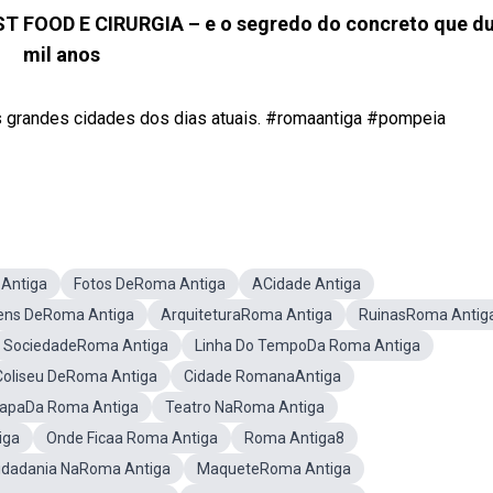
OOD E CIRURGIA – e o segredo do concreto que du
mil anos
as grandes cidades dos dias atuais. #romaantiga #pompeia
Antiga
Fotos DeRoma Antiga
ACidade Antiga
ens DeRoma Antiga
ArquiteturaRoma Antiga
RuinasRoma Antig
SociedadeRoma Antiga
Linha Do TempoDa Roma Antiga
Coliseu DeRoma Antiga
Cidade RomanaAntiga
apaDa Roma Antiga
Teatro NaRoma Antiga
iga
Onde Ficaa Roma Antiga
Roma Antiga8
idadania NaRoma Antiga
MaqueteRoma Antiga