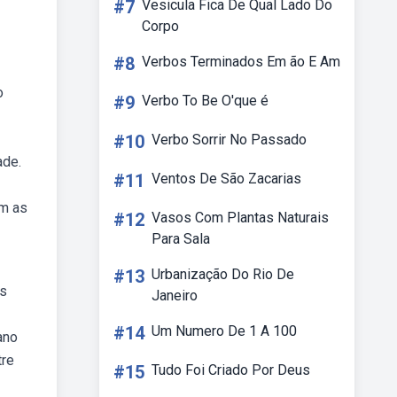
#7
Vesicula Fica De Qual Lado Do
Corpo
#8
Verbos Terminados Em ão E Am
o
#9
Verbo To Be O'que é
#10
Verbo Sorrir No Passado
ade.
#11
Ventos De São Zacarias
om as
#12
Vasos Com Plantas Naturais
Para Sala
#13
Urbanização Do Rio De
os
Janeiro
#14
Um Numero De 1 A 100
ano
tre
#15
Tudo Foi Criado Por Deus