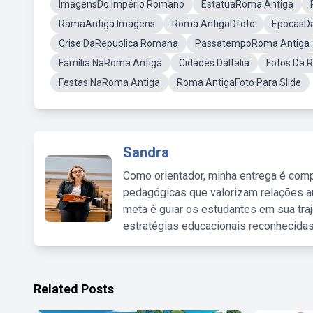
ImagensDo Império Romano
EstatuaRoma Antiga
RamaAntiga Imagens
Roma AntigaDfoto
EpocasD
Crise DaRepublica Romana
PassatempoRoma Antiga
Família NaRoma Antiga
Cidades DaItalia
Fotos Da 
Festas NaRoma Antiga
Roma AntigaFoto Para Slide
Sandra
Como orientador, minha entrega é comp
pedagógicas que valorizam relações au
meta é guiar os estudantes em sua traj
estratégias educacionais reconhecidas
Related Posts