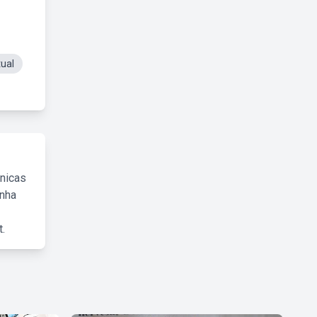
ual
cnicas
inha
.