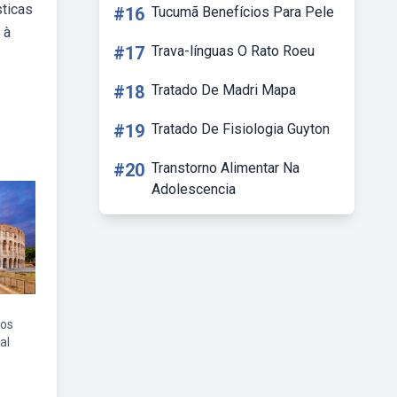
sticas
#16
Tucumã Benefícios Para Pele
 à
#17
Trava-línguas O Rato Roeu
#18
Tratado De Madri Mapa
#19
Tratado De Fisiologia Guyton
#20
Transtorno Alimentar Na
Adolescencia
gos
al