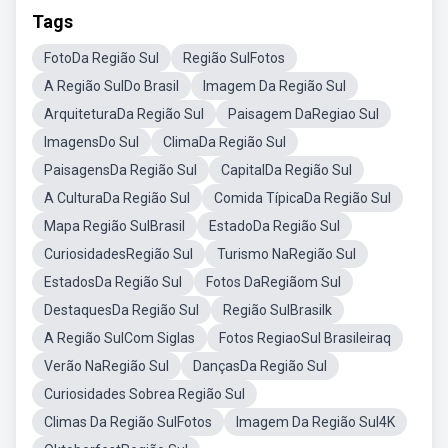
Tags
FotoDa Região Sul
Região SulFotos
A Região SulDo Brasil
Imagem Da Região Sul
ArquiteturaDa Região Sul
Paisagem DaRegiao Sul
ImagensDo Sul
ClimaDa Região Sul
PaisagensDa Região Sul
CapitalDa Região Sul
A CulturaDa Região Sul
Comida TípicaDa Região Sul
Mapa Região SulBrasil
EstadoDa Região Sul
CuriosidadesRegião Sul
Turismo NaRegião Sul
EstadosDa Região Sul
Fotos DaRegiãom Sul
DestaquesDa Região Sul
Região SulBrasilk
A Região SulCom Siglas
Fotos RegiaoSul Brasileiraq
Verão NaRegião Sul
DançasDa Região Sul
Curiosidades Sobrea Região Sul
Climas Da Região SulFotos
Imagem Da Região Sul4K