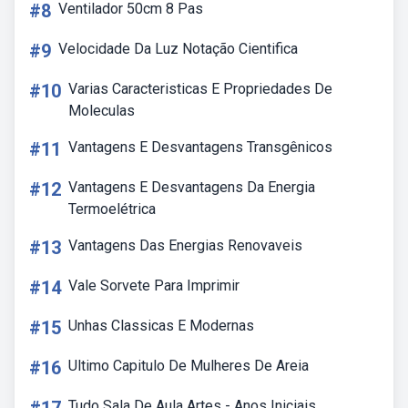
#8
Ventilador 50cm 8 Pas
#9
Velocidade Da Luz Notação Cientifica
#10
Varias Caracteristicas E Propriedades De
Moleculas
#11
Vantagens E Desvantagens Transgênicos
#12
Vantagens E Desvantagens Da Energia
Termoelétrica
#13
Vantagens Das Energias Renovaveis
#14
Vale Sorvete Para Imprimir
#15
Unhas Classicas E Modernas
#16
Ultimo Capitulo De Mulheres De Areia
Tudo Sala De Aula Artes - Anos Iniciais