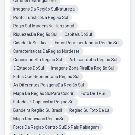
OktoberfestRegião Sul
Imagens Da Região SulNatureza
Ponto TurísticoDa Região Sul
Regio Sul ImagensNa Horizontal
RiquezasDa Região Sul
Capitais DoSul
Cidade DoSul Rica
Fotos Representandoa Região Sul
Caracteristicas DaRegiao Nordeste
CuriosidadeDa Região Sul
ArtesanatoDa Região Sul
3 Estados DoSul
Imagens Zona RiralDa Região Sul
Fotos Que Reprsentãoa Região Sul
As Diferentes PaisgensDa Região Sul
Mapa Da Região SulPara Colorir
Foto De TRSul
Estados E CapitaisDa Regiao Sul
Bandeira Região SulBrasil
Regiao SulFoto De La
Mapa Rodoviario RegiaoSul
Fotos Da Regiao Centro SulDo Pais Paisagem