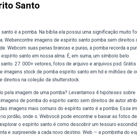
ito Santo
nto é a pomba. Na bíblia ela possui uma significação muito fo
ba. Webencontre imagens de espirito santo pomba sem direitos 
idade. Webcom suas penas brancas e puras, a pomba recorda a pu
espírito santo em nossa alma. É, em suma, um símbolo belo.
anto. 27. 000+ vetores, fotos de arquivo e arquivos psd. Grátis
re imagens stock de pomba espirito santo em hd e milhões de o
de direitos na coleção da shutterstock.
ado pela imagem de uma pomba? Levantamos 4 hipóteses sobre
imagens de pomba do espirito santo sem direitos de autor atrib
 das imagens mais comuns do espírito santo é a pomba. Essa 
 rio jordão, onde o. Webvocê pode encontrar e baixar as fotos de
explorar o espírito santo é como descobrir um tesouro escondid
nta e surpreende a cada novo destino. Web — a pombinha do esp