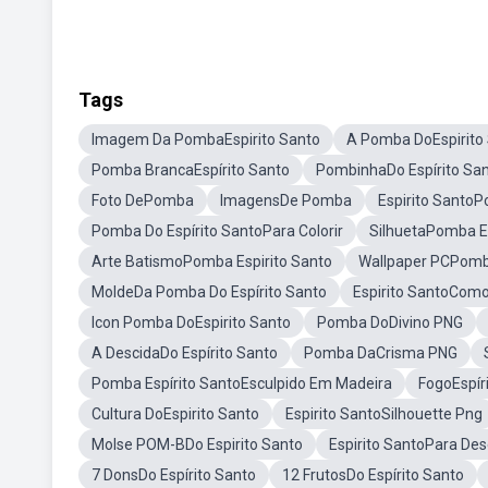
Tags
Imagem Da PombaEspirito Santo
A Pomba DoEspirito
Pomba BrancaEspírito Santo
PombinhaDo Espírito Sa
Foto DePomba
ImagensDe Pomba
Espirito Santo
Pomba Do Espírito SantoPara Colorir
SilhuetaPomba Es
Arte BatismoPomba Espirito Santo
Wallpaper PCPomba
MoldeDa Pomba Do Espírito Santo
Espirito SantoCom
Icon Pomba DoEspirito Santo
Pomba DoDivino PNG
A DescidaDo Espírito Santo
Pomba DaCrisma PNG
Pomba Espírito SantoEsculpido Em Madeira
FogoEspír
Cultura DoEspirito Santo
Espirito SantoSilhouette Png
Molse POM-BDo Espirito Santo
Espirito SantoPara De
7 DonsDo Espírito Santo
12 FrutosDo Espírito Santo