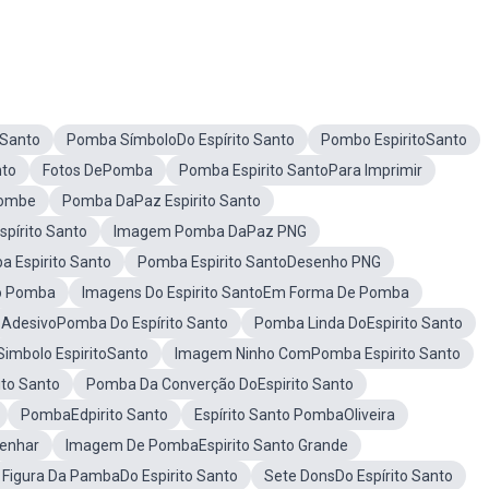
 Santo
Pomba SímboloDo Espírito Santo
Pombo EspiritoSanto
nto
Fotos DePomba
Pomba Espirito SantoPara Imprimir
Pombe
Pomba DaPaz Espirito Santo
pírito Santo
Imagem Pomba DaPaz PNG
 Espirito Santo
Pomba Espirito SantoDesenho PNG
o Pomba
Imagens Do Espirito SantoEm Forma De Pomba
AdesivoPomba Do Espírito Santo
Pomba Linda DoEspirito Santo
Simbolo EspiritoSanto
Imagem Ninho ComPomba Espirito Santo
ito Santo
Pomba Da Converção DoEspirito Santo
PombaEdpirito Santo
Espírito Santo PombaOliveira
senhar
Imagem De PombaEspirito Santo Grande
Figura Da PambaDo Espirito Santo
Sete DonsDo Espírito Santo