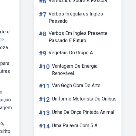
#6
Versiculos Sobre A Pascoa
#7
Verbos Irregulares Ingles
Passado
rte e
#8
Verbos Em Ingles Presente
de
Passado E Futuro
reza
#9
Vegetais Do Grupo A
 para
#10
Vantagem De Energia
utras
Renovável
#11
Van Gogh Obra De Arte
 o
#12
Uniforme Motorista De Onibus
uição
imagem
#13
Unha De Onça Pintada Animal
o,
#14
Uma Palavra Com 5 A
írito