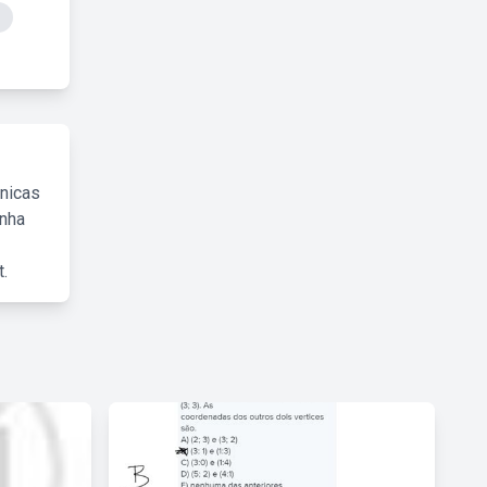
cnicas
inha
.