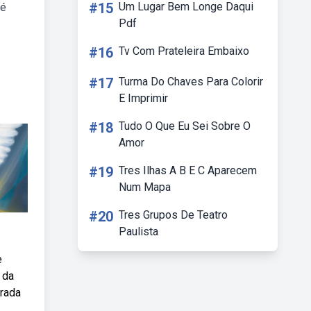
#15
Um Lugar Bem Longe Daqui
 é
Pdf
#16
Tv Com Prateleira Embaixo
#17
Turma Do Chaves Para Colorir
E Imprimir
#18
Tudo O Que Eu Sei Sobre O
Amor
#19
Tres Ilhas A B E C Aparecem
Num Mapa
#20
Tres Grupos De Teatro
Paulista
e
 da
trada