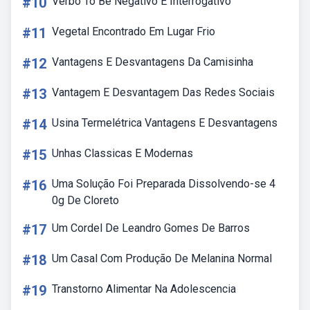
#10
Verbo To Be Negativo E Interrogativo
#11
Vegetal Encontrado Em Lugar Frio
#12
Vantagens E Desvantagens Da Camisinha
#13
Vantagem E Desvantagem Das Redes Sociais
#14
Usina Termelétrica Vantagens E Desvantagens
#15
Unhas Classicas E Modernas
#16
Uma Solução Foi Preparada Dissolvendo-se 4
0g De Cloreto
#17
Um Cordel De Leandro Gomes De Barros
#18
Um Casal Com Produção De Melanina Normal
#19
Transtorno Alimentar Na Adolescencia