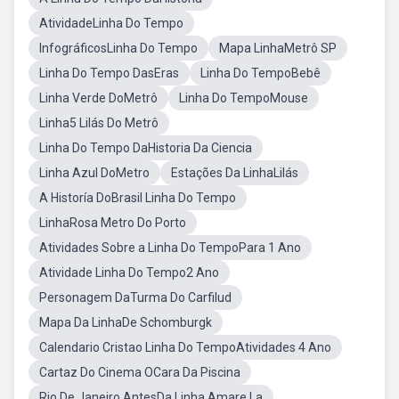
AtividadeLinha Do Tempo
InfográficosLinha Do Tempo
Mapa LinhaMetrô SP
Linha Do Tempo DasEras
Linha Do TempoBebê
Linha Verde DoMetrô
Linha Do TempoMouse
Linha5 Lilás Do Metrô
Linha Do Tempo DaHistoria Da Ciencia
Linha Azul DoMetro
Estações Da LinhaLilás
A Historía DoBrasil Linha Do Tempo
LinhaRosa Metro Do Porto
Atividades Sobre a Linha Do TempoPara 1 Ano
Atividade Linha Do Tempo2 Ano
Personagem DaTurma Do Carfilud
Mapa Da LinhaDe Schomburgk
Calendario Cristao Linha Do TempoAtividades 4 Ano
Cartaz Do Cinema OCara Da Piscina
Rio De Janeiro AntesDa Linha Amare La