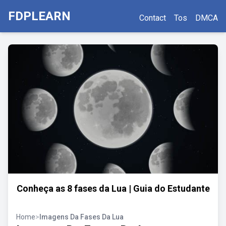
FDPLEARN
Contact
Tos
DMCA
Conheça as 8 fases da Lua | Guia do Estudante
Home
>
Imagens Da Fases Da Lua