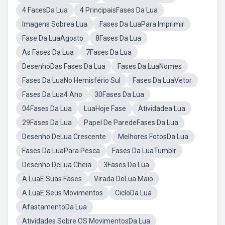
4 FacesDa Lua
4 PrincipaisFases Da Lua
Imagens Sobrea Lua
Fases Da LuaPara Imprimir
Fase Da LuaAgosto
8Fases Da Lua
As Fases Da Lua
7Fases Da Lua
DesenhoDas Fases Da Lua
Fases Da LuaNomes
Fases Da LuaNo Hemisfério Sul
Fases Da LuaVetor
Fases Da Lua4 Ano
30Fases Da Lua
04Fases Da Lua
LuaHoje Fase
Atividadea Lua
29Fases Da Lua
Papel De ParedeFases Da Lua
Desenho DeLua Crescente
Melhores FotosDa Lua
Fases Da LuaPara Pesca
Fases Da LuaTumblr
Desenho DeLua Cheia
3Fases Da Lua
A LuaE Suas Fases
Virada DeLua Maio
A LuaE Seus Movimentos
CicloDa Lua
AfastamentoDa Lua
Atividades Sobre OS MovimentosDa Lua