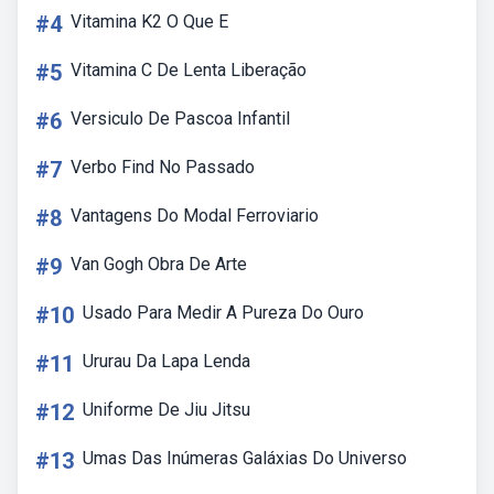
#4
Vitamina K2 O Que E
#5
Vitamina C De Lenta Liberação
#6
Versiculo De Pascoa Infantil
#7
Verbo Find No Passado
#8
Vantagens Do Modal Ferroviario
#9
Van Gogh Obra De Arte
#10
Usado Para Medir A Pureza Do Ouro
#11
Ururau Da Lapa Lenda
#12
Uniforme De Jiu Jitsu
#13
Umas Das Inúmeras Galáxias Do Universo