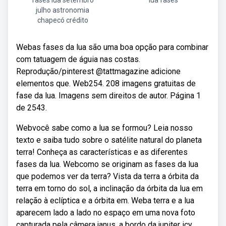
fases lua setembro
lua fases
julho astronomia
chapecó crédito
Webas fases da lua são uma boa opção para combinar
com tatuagem de águia nas costas.
Reprodução/pinterest @tattmagazine adicione
elementos que. Web254. 208 imagens gratuitas de
fase da lua. Imagens sem direitos de autor. Página 1
de 2543.
Webvocê sabe como a lua se formou? Leia nosso
texto e saiba tudo sobre o satélite natural do planeta
terra! Conheça as características e as diferentes
fases da lua. Webcomo se originam as fases da lua
que podemos ver da terra? Vista da terra a órbita da
terra em torno do sol, a inclinação da órbita da lua em
relação à eclíptica e a órbita em. Weba terra e a lua
aparecem lado a lado no espaço em uma nova foto
capturada pela câmera janus, a bordo da jupiter icy