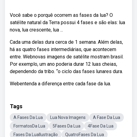
Você sabe o porquê ocorrem as fases da lua? O
satélite natural da Terra possui 4 fases e são elas: lua
nova, lua crescente, lua ...
Cada uma delas dura cerca de 1 semana. Além delas,
há as quatro fases intermediárias, que acontecem
entre. Webnovas imagens de satélite mostram brasil.
Por exemplo, um ano poderia durar 12 luas cheias,
dependendo da tribo. “o ciclo das fases lunares dura.
Webentenda a diferença entre cada fase da lua.
Tags
A Fases Da Lua
Lua Nova Imagens
A Fase Da Lua
FormatosDa Lua
5Fases Da Lua
4Fase Da Lua
Fases Da LuaIlustração
QuatroFases Da Lua