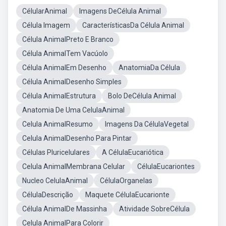
CélularAnimal
Imagens DeCélula Animal
Célula Imagem
CaracterísticasDa Célula Animal
Célula AnimalPreto E Branco
Célula AnimalTem Vacúolo
Célula AnimalEm Desenho
AnatomiaDa Célula
Célula AnimalDesenho Simples
Célula AnimalEstrutura
Bolo DeCélula Animal
Anatomia De Uma CelulaAnimal
Celula AnimalResumo
Imagens Da CélulaVegetal
Celula AnimalDesenho Para Pintar
Células Pluricelulares
A CélulaEucariótica
Celula AnimalMembrana Celular
CélulaEucariontes
Nucleo CelulaAnimal
CélulaOrganelas
CélulaDescrição
Maquete CélulaEucarionte
Célula AnimalDe Massinha
Atividade SobreCélula
Celula AnimalPara Colorir