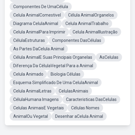
Componentes De UmaCélula
Celula AnimalComestivel
Célula AnimalOrganelos
Diagrama CelulaAnimal
Celula AnimalTrabalho
Celula AnimalPara Imprimir
Celula AnimalIlustração
CélulaEstruturas
Componentes DasCélulas
As Partes DaCelula Animal
Célula AnimalE Suas Principais Organelas
AsCelulas
Diferença Da CélulaVegetal Para a Animal
Celula Animado
Biologia Células
Esquema Simplificado De Uma CelulaAnimal
Celula AnimalLetras
CelulasAnimais
CélulaHumana Imagens
Caracteristicas DasCelulas
Celulas AnimaisE Vegetais
Células Nomes
AnimalOu Vegetal
Desenhar aCelula Animal