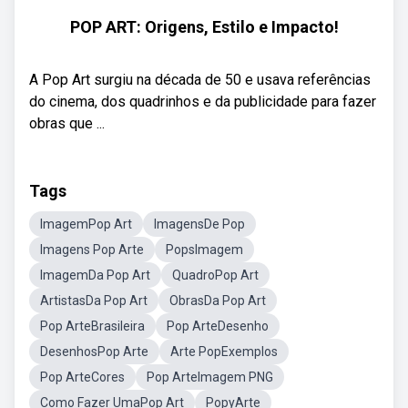
POP ART: Origens, Estilo e Impacto!
A Pop Art surgiu na década de 50 e usava referências
do cinema, dos quadrinhos e da publicidade para fazer
obras que ...
Tags
ImagemPop Art
ImagensDe Pop
Imagens Pop Arte
PopsImagem
ImagemDa Pop Art
QuadroPop Art
ArtistasDa Pop Art
ObrasDa Pop Art
Pop ArteBrasileira
Pop ArteDesenho
DesenhosPop Arte
Arte PopExemplos
Pop ArteCores
Pop ArteImagem PNG
Como Fazer UmaPop Art
PopyArte