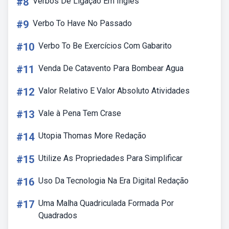
#8
Verbos De Ligação Em Ingles
#9
Verbo To Have No Passado
#10
Verbo To Be Exercícios Com Gabarito
#11
Venda De Catavento Para Bombear Agua
#12
Valor Relativo E Valor Absoluto Atividades
#13
Vale à Pena Tem Crase
#14
Utopia Thomas More Redação
#15
Utilize As Propriedades Para Simplificar
#16
Uso Da Tecnologia Na Era Digital Redação
#17
Uma Malha Quadriculada Formada Por
Quadrados