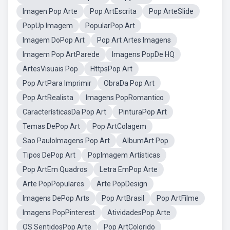
Imagen Pop Arte
Pop ArtEscrita
Pop ArteSlide
PopUp Imagem
PopularPop Art
Imagem DoPop Art
Pop Art Artes Imagens
Imagem Pop ArtParede
Imagens PopDe HQ
ArtesVisuais Pop
HttpsPop Art
Pop ArtPara Imprimir
ObraDa Pop Art
Pop ArtRealista
Imagens PopRomantico
CaracterísticasDa Pop Art
PinturaPop Art
Temas DePop Art
Pop ArtColagem
Sao PauloImagens Pop Art
AlbumArt Pop
Tipos DePop Art
PopImagem Artísticas
Pop ArtEm Quadros
Letra EmPop Arte
Arte PopPopulares
Arte PopDesign
Imagens DePop Arts
Pop ArtBrasil
Pop ArtFilme
Imagens PopPinterest
AtividadesPop Arte
OS SentidosPop Arte
Pop ArtColorido