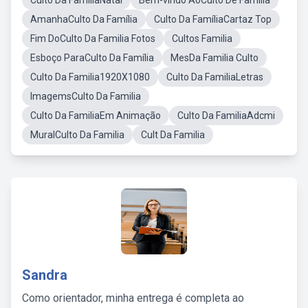
Culto Da FamiliaNatal
Bem-vindo AoCulto De Familia
AmanhaCulto Da Família
Culto Da FamíliaCartaz Top
Fim DoCulto Da Familia Fotos
Cultos Familia
Esboço ParaCulto Da Família
MesDa Familia Culto
Culto Da Familia1920X1080
Culto Da FamiliaLetras
ImagemsCulto Da Familia
Culto Da FamiliaEm Animação
Culto Da FamiliaAdcmi
MuralCulto Da Familia
Cult Da Familia
Sandra
Como orientador, minha entrega é completa ao