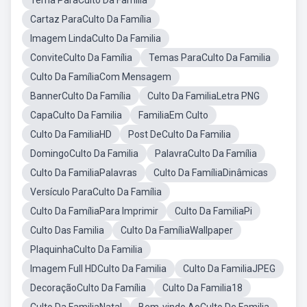
Tema ParaCulto Da Família
Cartaz ParaCulto Da Família
Imagem LindaCulto Da Familia
ConviteCulto Da Família
Temas ParaCulto Da Familia
Culto Da FamíliaCom Mensagem
BannerCulto Da Família
Culto Da FamiliaLetra PNG
CapaCulto Da Familia
FamiliaEm Culto
Culto Da FamiliaHD
Post DeCulto Da Familia
DomingoCulto Da Familia
PalavraCulto Da Família
Culto Da FamiliaPalavras
Culto Da FamíliaDinâmicas
Versículo ParaCulto Da Família
Culto Da FamíliaPara Imprimir
Culto Da FamiliaPi
Culto Das Familia
Culto Da FamíliaWallpaper
PlaquinhaCulto Da Familia
Imagem Full HDCulto Da Familia
Culto Da FamiliaJPEG
DecoraçãoCulto Da Família
Culto Da Familia18