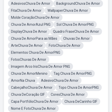
AdesivosChuva De Amor
BackgroundChuva De Amor
FitaChuva De Amor
WallpaperChuva De Amor
Molde CoraçãoChuva De Amor
Chuva De AmorAzul PNG
Sol Chuva De AmorPNG
DisplayChuva De Amor
Quadro FraseChuva De Amor
Chuva De AmorPara as Mães
Chuvas De Amor
ArteChuva De Amor
FotoChuva De Amor
Elementos Chuva De AmorPNG
FotosChuvas De Amor
Imagem Arco IrisChuva De Amor PNG
Chuva De AmorMenino
Tag Chuva De AmorPNG
AmorNa Chuva
AdesivoChuva De Amor
CabeçalhoChuva De Amor
Topo Chuva De AmorPNG
Chuva DeCoração GIF
CoresChuva De Amor
Capa PortfólioChuva De Amor
Chuva DeCarinho GIF
Nome E FotoChuva De Amor