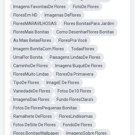
Imagens FavoritasDe Flores
FotoDe Flores
FloresEm HD
Imagenas DeFlores
FloresMARAVILHOSAS
Flores BonitasPara Jardim
FloresMais Bonitas
Como DesenharFlores Bonitas
As Mais BelasFlores
FloresPra Você
Imagem BonitaCom Flores
TodasFlores
UmaFlor Bonita
Paisagens LindasDe Flores
CaminhoDe Flores
Imagens BuquêDe Flores
FloresMuito Lindas
FloresDa Primavera
TipoDe Flores
ImageE De Flores
VariedadeDe Flores
Fotos De10 Flores
ImagensDas Flores
Fundo FloresClara's
Fotos De FloresPequenas Bonitas
Ramalhete DeFlores
FloresLindíssimas
Fotos DeSite De Flores
FondoDe Flores
Flores BonitasWallpaper
ImagensSobre Flores