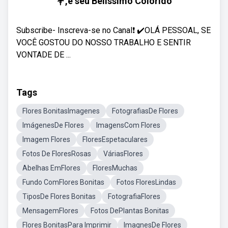
💐,e seu Belíssimo Colorido
Subscribe- Inscreva-se no Canal❗ ✔️OLÁ PESSOAL, SE
VOCÊ GOSTOU DO NOSSO TRABALHO E SENTIR
VONTADE DE ...
Tags
Flores BonitasImagenes
FotografiasDe Flores
ImágenesDe Flores
ImagensCom Flores
Imagem Flores
FloresEspetaculares
Fotos De FloresRosas
VáriasFlores
Abelhas EmFlores
FloresMuchas
Fundo ComFlores Bonitas
Fotos FloresLindas
TiposDe Flores Bonitas
FotografiaFlores
MensagemFlores
Fotos DePlantas Bonitas
Flores BonitasPara Imprimir
ImagnesDe Flores