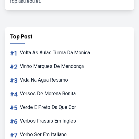
fdp.aau.edu.et.
Top Post
#1
Volta As Aulas Turma Da Monica
#2
Vinho Marques De Mendonça
#3
Vida Na Agua Resumo
#4
Versos De Morena Bonita
#5
Verde E Preto Da Que Cor
#6
Verbos Frasais Em Ingles
#7
Verbo Ser Em Italiano