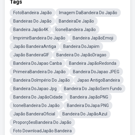
Tags
FotoBandeira Japão
Imagem DaBandeira Do Japão
Bandeiras Do Japão
BandeiraDe Japão
Bandeira Japão4K
ÍconeBandeira Japão
ImprimirBandeira Do Japão
Bandeira JapãoEmoji
Japão BandeiraAntiga
Bandeira DoJapiim
Japão BandeiraGIF
Bandeira Do JapãoDragao
Bandeira DoJapao Canba
Bandeira JapãoRedonda
PrimeiraBandeira Do Japão
Bandeira DoJapao JPEG
Bandeira DoImpério Do Japão
Japao AntigoBandeira
Bandeira DoJapao Jpg
Bandeira Do JapãoSem Fundo
Bandeira Do JapãoCidade
Bandeira JapãoPNG
IconeBandeira Do Japão
Bandeira DoJapa PNG
Japão BandeiraOficial
Bandeira Do JapãoAzul
ProporçõesBandeira Do Japão
Foto DownloadJapão Bandeira