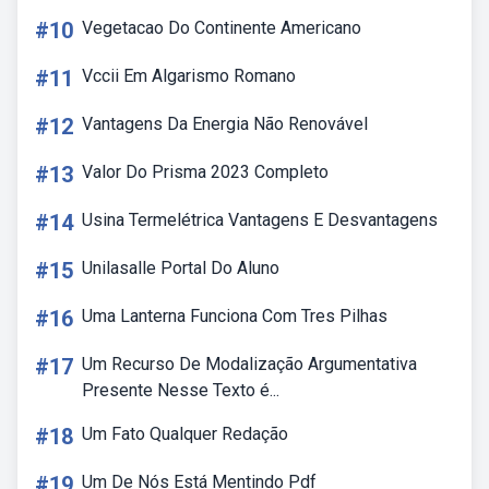
#10
Vegetacao Do Continente Americano
#11
Vccii Em Algarismo Romano
#12
Vantagens Da Energia Não Renovável
#13
Valor Do Prisma 2023 Completo
#14
Usina Termelétrica Vantagens E Desvantagens
#15
Unilasalle Portal Do Aluno
#16
Uma Lanterna Funciona Com Tres Pilhas
#17
Um Recurso De Modalização Argumentativa
Presente Nesse Texto é...
#18
Um Fato Qualquer Redação
#19
Um De Nós Está Mentindo Pdf