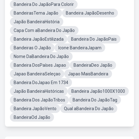
Bandeira Do JapãoPara Colorir
BandeirasTema Japão
Bandeira JapãoDesenho
Japão BandeiraHistória
Capa Com aBandeira Do Japão
Bandeira JapãoEstilizada
Bandeira Do JapãoPais
Bandeiras O Japão
Icone BandeiraJapam
Nome DaBandeira Do Japão
Bandeira DosPaíses Japao
BandeiraDeo Japão
Japao BandeiraSeleçao
Japao MaisBandeira
Bandeira DoJapao Em 1734
Japão BandeiraHistóricas
Bandeira Japão1000X1000
Bandeira Dos JapãoTribos
Bandeira Do JapãoTag
Bandeira JapãoVento
Qual aBandeira Do Japão
BandeiraOd Japão