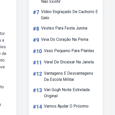
Não Existir
#7
Vídeo Engraçado De Cachorro E
Gato
#8
Vestes Para Festa Junina
tor
#9
Veia Do Coração Na Perna
u a
ções
#10
Vaso Pequeno Para Plantas
e de
nto
#11
Varal De Encaixar Na Janela
ava
#12
Vantagens E Desvantagens
Da Escola Militar
ito
#13
Van Gogh Noite Estrelada
Original
u
#14
Vamos Ajudar O Próximo