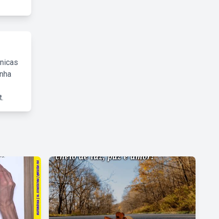
cnicas
inha
.