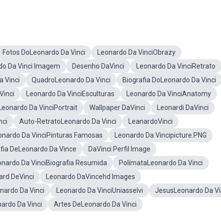
Fotos DoLeonardo Da Vinci
Leonardo Da VinciObrazy
do Da Vinci Imagem
Desenho DaVinci
Leonardo Da VinciRetrato
 Vinci
QuadroLeonardo Da Vinci
Biografia DoLeonardo Da Vinci
Vinci
Leonardo Da VinciEsculturas
Leonardo Da VinciAnatomy
Leonardo Da VinciPortrait
Wallpaper DaVinci
Leonardi DaVinci
nci
Auto-RetratoLeonardo Da Vinci
LeanardoVinci
onardo Da VinciPinturas Famosas
Leonardo Da Vincipicture.PNG
afia DeLeonardo Da Vince
DaVinci Perfil Image
onardo Da VinciBiografia Resumida
PolímataLeonardo Da Vinci
ard DeVinci
Leonardo DaVincehd Images
ardo Da Vinci
Leonardo Da VinciUniasselvi
JesusLeonardo Da Vi
ardo Da Vinci
Artes DeLeonardo Da Vinci