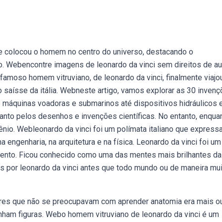
e colocou o homem no centro do universo, destacando o
. Webencontre imagens de leonardo da vinci sem direitos de au
 famoso homem vitruviano, de leonardo da vinci, finalmente viajo
o saísse da itália. Webneste artigo, vamos explorar as 30 inven
e máquinas voadoras e submarinos até dispositivos hidráulicos 
uanto pelos desenhos e invenções científicas. No entanto, enqua
nio. Webleonardo da vinci foi um polímata italiano que express
a engenharia, na arquitetura e na física. Leonardo da vinci foi um
imento. Ficou conhecido como uma das mentes mais brilhantes da
as por leonardo da vinci antes que todo mundo ou de maneira mu
tores que não se preocupavam com aprender anatomia era mais o
ham figuras. Webo homem vitruviano de leonardo da vinci é um