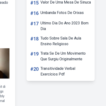
#15
Valor De Uma Mesa De Sinuca
seado
#16
Umbanda Fotos De Orixas
#17
Ultimo Dia Do Ano 2023 Bom
Dia
#18
Tudo Sobre Sala De Aula
Ensino Religioso
#19
Trata Se De Um Movimento
Que Surgiu Originalmente
#20
Transitividade Verbal
Exercícios Pdf
t di
ngs
bly
inal