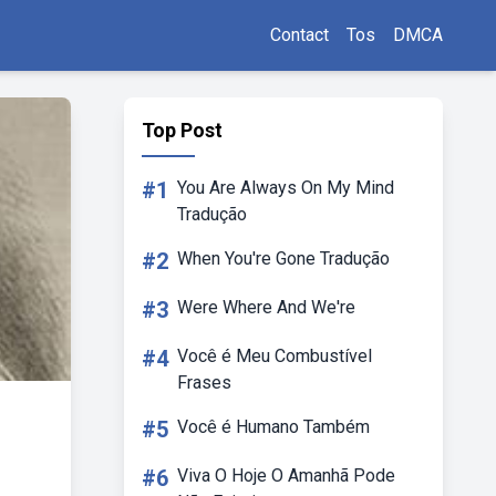
Contact
Tos
DMCA
Top Post
#1
You Are Always On My Mind
Tradução
#2
When You're Gone Tradução
#3
Were Where And We're
#4
Você é Meu Combustível
Frases
#5
Você é Humano Também
#6
Viva O Hoje O Amanhã Pode