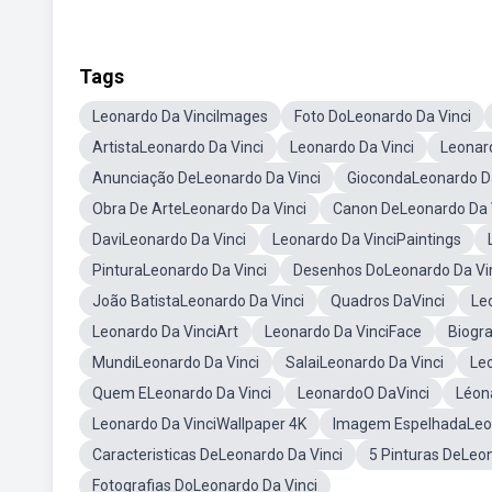
Tags
Leonardo Da VinciImages
Foto DoLeonardo Da Vinci
ArtistaLeonardo Da Vinci
Leonardo Da Vinci
Leonar
Anunciação DeLeonardo Da Vinci
GiocondaLeonardo Da
Obra De ArteLeonardo Da Vinci
Canon DeLeonardo Da 
DaviLeonardo Da Vinci
Leonardo Da VinciPaintings
PinturaLeonardo Da Vinci
Desenhos DoLeonardo Da Vi
João BatistaLeonardo Da Vinci
Quadros DaVinci
Le
Leonardo Da VinciArt
Leonardo Da VinciFace
Biogr
MundiLeonardo Da Vinci
SalaiLeonardo Da Vinci
Le
Quem ELeonardo Da Vinci
LeonardoO DaVinci
Léon
Leonardo Da VinciWallpaper 4K
Imagem EspelhadaLeon
Caracteristicas DeLeonardo Da Vinci
5 Pinturas DeLeon
Fotografias DoLeonardo Da Vinci