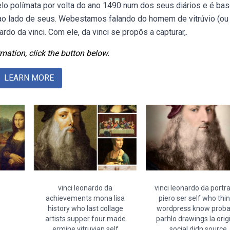
o polímata por volta do ano 1490 num dos seus diários e é ba
sto ao lado de seus. Webestamos falando do homem de vitrúvio (ou
do da vinci. Com ele, da vinci se propôs a capturar,.
mation, click the button below.
LEARN MORE
vinci leonardo da
vinci leonardo da portrai
achievements mona lisa
piero ser self who thi
history who last collage
wordpress know proba
artists supper four made
parhlo drawings la orig
ermine vitruvian self
social didn source