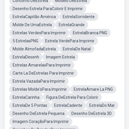
Contorno DeEstrela
Modelo DeEstrela
Desenho Estrela ParaColorir E Imprimir
EstrelaCapitão América
EstrelaSorridente
Molde De UmaEstrela
EstrelaGrande
Estrelas VerdesPara Imprimir
EstrelaBranca PNG
5 EstrelasPNG
Estrela VerdePara Imprimir
Molde AlmofadaEstrela
EstrelaDe Natal
EstrelaDesenh
Imagem Estrela
Estrelas AmarelasPara Imprimir
Carte La DeEstrelas Para Imprimir
Estrela VazadaPara Imprimir
Estrelas Molde'sPara Imprimir
EstrelaAmare La PNG
EstrelaCarinha
Figura DeEstrela Para Colorir
EstrelaDe 5 Pontas
EstrelaCadente
EstrelaDo Mar
Desenho DeEstrela Pequena
Desenho DeEstrela 3D
Imagem CoraçãoPara Imprimir