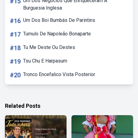
#15
Um Dos Negócios Que Enriqueceram A
Burguesia Inglesa
#16
Um Dos Boi Bumbás De Parintins
#17
Tumulo De Napoleão Bonaparte
#18
Tu Me Deste Ou Destes
#19
Tsu Chu E Harpasum
#20
Tronco Encefalico Vista Posterior
Related Posts