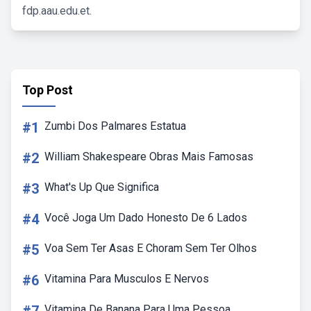
fdp.aau.edu.et.
Top Post
#1
Zumbi Dos Palmares Estatua
#2
William Shakespeare Obras Mais Famosas
#3
What's Up Que Significa
#4
Você Joga Um Dado Honesto De 6 Lados
#5
Voa Sem Ter Asas E Choram Sem Ter Olhos
#6
Vitamina Para Musculos E Nervos
Vitamina De Banana Para Uma Pessoa