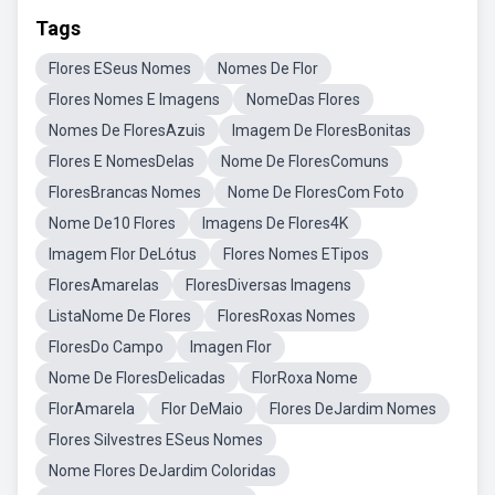
Tags
Flores ESeus Nomes
Nomes De Flor
Flores Nomes E Imagens
NomeDas Flores
Nomes De FloresAzuis
Imagem De FloresBonitas
Flores E NomesDelas
Nome De FloresComuns
FloresBrancas Nomes
Nome De FloresCom Foto
Nome De10 Flores
Imagens De Flores4K
Imagem Flor DeLótus
Flores Nomes ETipos
FloresAmarelas
FloresDiversas Imagens
ListaNome De Flores
FloresRoxas Nomes
FloresDo Campo
Imagen Flor
Nome De FloresDelicadas
FlorRoxa Nome
FlorAmarela
Flor DeMaio
Flores DeJardim Nomes
Flores Silvestres ESeus Nomes
Nome Flores DeJardim Coloridas