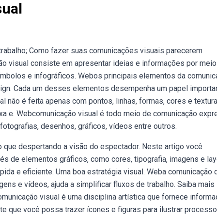
ual
trabalho; Como fazer suas comunicações visuais parecerem
o visual consiste em apresentar ideias e informações por meio
 símbolos e infográficos. Webos principais elementos da comuni
 design. Cada um desses elementos desempenha um papel importa
não é feita apenas com pontos, linhas, formas, cores e textura
xa e. Webcomunicação visual é todo meio de comunicação expr
fotografias, desenhos, gráficos, vídeos entre outros.
 que despertando a visão do espectador. Neste artigo você
s de elementos gráficos, como cores, tipografia, imagens e lay
ida e eficiente. Uma boa estratégia visual. Weba comunicação 
ns e vídeos, ajuda a simplificar fluxos de trabalho. Saiba mais
municação visual é uma disciplina artística que fornece inform
e que você possa trazer ícones e figuras para ilustrar process