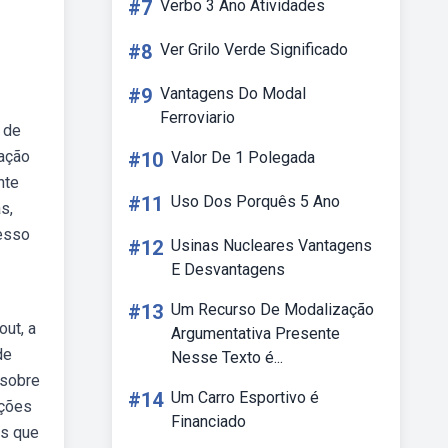
#7
Verbo 3 Ano Atividades
#8
Ver Grilo Verde Significado
#9
Vantagens Do Modal
Ferroviario
 de
cação
#10
Valor De 1 Polegada
nte
#11
Uso Dos Porquês 5 Ano
s,
esso
#12
Usinas Nucleares Vantagens
E Desvantagens
#13
Um Recurso De Modalização
out, a
Argumentativa Presente
de
Nesse Texto é...
 sobre
#14
Um Carro Esportivo é
ações
Financiado
os que