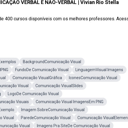
ÇÃO VERBAL E NÃO-VERBAL | Vivian Rio Stella
 de 400 cursos disponíveis com os melhores professores. Aces
Exemplos
BackgroundComunicação Visual
lPNG
FundoDe Comunicação Visual
LinguagemVisual Imagens
ual
Comunicação VisualGráfica
IconesComunicação Visual
nicação Visual
Comunicação VisualSlides
g
LogoDe Comunicação Visual
nicação Visuais
Comunicação Visual ImagensEm PNG
Exemplo
Imagem SobreComunicação Visual
 Visual
ParedeComunicação Visual
Comunicação VisualElemen
unicação Visual
Imagens Pra SiteDe Comunicação Visual