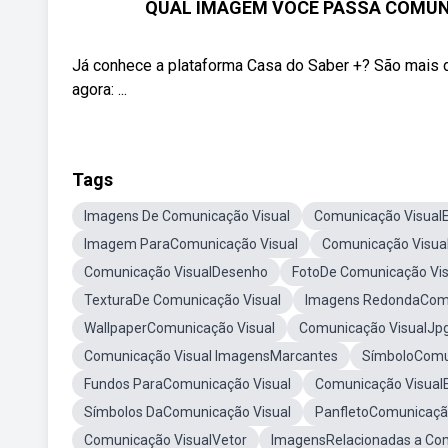
QUAL IMAGEM VOCÊ PASSA COMUNICA
Já conhece a plataforma Casa do Saber +? São mais
agora: ...
Tags
Imagens De Comunicação Visual
Comunicação Visual
Imagem ParaComunicação Visual
Comunicação Visua
Comunicação VisualDesenho
FotoDe Comunicação Vis
TexturaDe Comunicação Visual
Imagens RedondaComu
WallpaperComunicação Visual
Comunicação VisualJp
Comunicação Visual ImagensMarcantes
SímboloComu
Fundos ParaComunicação Visual
Comunicação Visual
Símbolos DaComunicação Visual
PanfletoComunicação
Comunicação VisualVetor
ImagensRelacionadas a Com