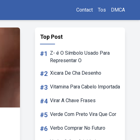
Contact
Tos
DMCA
Top Post
#1
Z- é O Símbolo Usado Para
Representar O
#2
Xicara De Cha Desenho
#3
Vitamina Para Cabelo Importada
#4
Virar A Chave Frases
#5
Verde Com Preto Vira Que Cor
#6
Verbo Comprar No Futuro