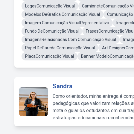
LogosComunicação Visual
CamioneteComunicação Vi
Modelos DeGrafica Comunicação Visual
Comunicação 
Imagem Comunicação VisualRepresentativa
ImagemI
Fundo DeComunicção Visual
FrasesComunicação Visu
ImagensRelacionadas Com Comunicação Visual
Image
Papel DeParede Comunicação Visual
Art DesignerCom
PlacaComunicação Visual
Banner ModeloComunicação
Sandra
Como orientador, minha entrega é comp
pedagógicas que valorizam relações au
meta é guiar os estudantes em sua traj
estratégias educacionais reconhecidas