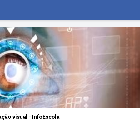
ão visual - InfoEscola