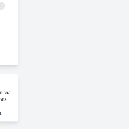
s
cnicas
inha
.