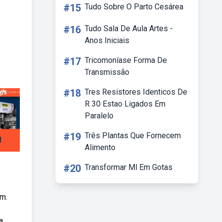
#15
Tudo Sobre O Parto Cesárea
#16
Tudo Sala De Aula Artes -
Anos Iniciais
#17
Tricomoníase Forma De
Transmissão
#18
Tres Resistores Identicos De
R 30 Estao Ligados Em
Paralelo
#19
Três Plantas Que Fornecem
Alimento
#20
Transformar Ml Em Gotas
em.
a