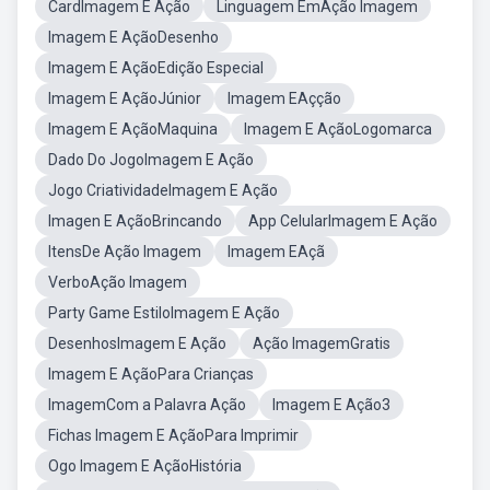
CardImagem E Ação
Linguagem EmAção Imagem
Imagem E AçãoDesenho
Imagem E AçãoEdição Especial
Imagem E AçãoJúnior
Imagem EAçção
Imagem E AçãoMaquina
Imagem E AçãoLogomarca
Dado Do JogoImagem E Ação
Jogo CriatividadeImagem E Ação
Imagen E AçãoBrincando
App CelularImagem E Ação
ItensDe Ação Imagem
Imagem EAçã
VerboAção Imagem
Party Game EstiloImagem E Ação
DesenhosImagem E Ação
Ação ImagemGratis
Imagem E AçãoPara Crianças
ImagemCom a Palavra Ação
Imagem E Ação3
Fichas Imagem E AçãoPara Imprimir
Ogo Imagem E AçãoHistória