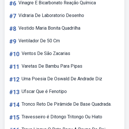
#6
Vinagre E Bicarbonato Reação Química
#7
Vidraria De Laboratorio Desenho
#8
Vestido Maria Bonita Quadrilha
#9
Ventilador De 50 Cm
#10
Ventos De São Zacarias
#11
Varetas De Bambu Para Pipas
#12
Uma Poesia De Oswald De Andrade Diz
#13
Ufscar Que é Fenotipo
#14
Tronco Reto De Pirâmide De Base Quadrada.
#15
Travesseiro é Ditongo Tritongo Ou Hiato