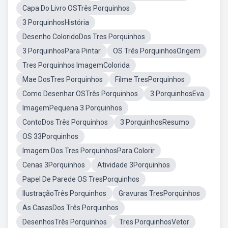
Capa Do Livro OSTrês Porquinhos
3 PorquinhosHistória
Desenho ColoridoDos Tres Porquinhos
3 PorquinhosPara Pintar
OS Três PorquinhosOrigem
Tres Porquinhos ImagemColorida
Mae DosTres Porquinhos
Filme TresPorquinhos
Como Desenhar OSTrês Porquinhos
3 PorquinhosEva
ImagemPequena 3 Porquinhos
ContoDos Três Porquinhos
3 PorquinhosResumo
OS 33Porquinhos
Imagem Dos Tres PorquinhosPara Colorir
Cenas 3Porquinhos
Atividade 3Porquinhos
Papel De Parede OS TresPorquinhos
IlustraçãoTrês Porquinhos
Gravuras TresPorquinhos
As CasasDos Três Porquinhos
DesenhosTrês Porquinhos
Tres PorquinhosVetor