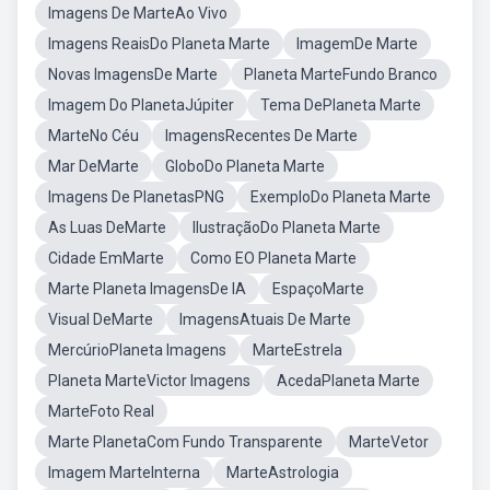
Imagens De MarteAo Vivo
Imagens ReaisDo Planeta Marte
ImagemDe Marte
Novas ImagensDe Marte
Planeta MarteFundo Branco
Imagem Do PlanetaJúpiter
Tema DePlaneta Marte
MarteNo Céu
ImagensRecentes De Marte
Mar DeMarte
GloboDo Planeta Marte
Imagens De PlanetasPNG
ExemploDo Planeta Marte
As Luas DeMarte
IlustraçãoDo Planeta Marte
Cidade EmMarte
Como EO Planeta Marte
Marte Planeta ImagensDe IA
EspaçoMarte
Visual DeMarte
ImagensAtuais De Marte
MercúrioPlaneta Imagens
MarteEstrela
Planeta MarteVictor Imagens
AcedaPlaneta Marte
MarteFoto Real
Marte PlanetaCom Fundo Transparente
MarteVetor
Imagem MarteInterna
MarteAstrologia