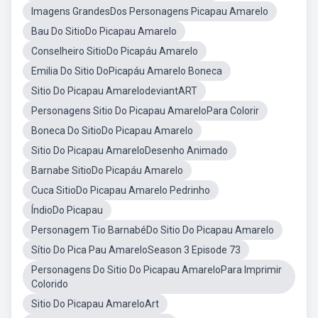
Imagens GrandesDos Personagens Picapau Amarelo
Bau Do SitioDo Picapau Amarelo
Conselheiro SitioDo Picapáu Amarelo
Emilia Do Sitio DoPicapáu Amarelo Boneca
Sitio Do Picapau AmarelodeviantART
Personagens Sitio Do Picapau AmareloPara Colorir
Boneca Do SitioDo Picapau Amarelo
Sitio Do Picapau AmareloDesenho Animado
Barnabe SitioDo Picapáu Amarelo
Cuca SitioDo Picapau Amarelo Pedrinho
ÍndioDo Picapau
Personagem Tio BarnabéDo Sitio Do Picapau Amarelo
Sítio Do Pica Pau AmareloSeason 3 Episode 73
Personagens Do Sitio Do Picapau AmareloPara Imprimir
Colorido
Sitio Do Picapau AmareloArt