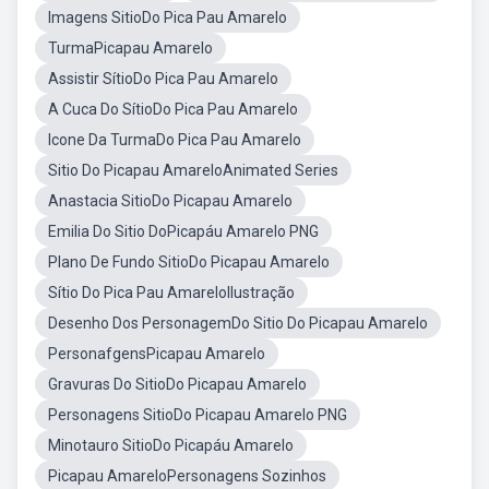
Imagens SitioDo Pica Pau Amarelo
TurmaPicapau Amarelo
Assistir SítioDo Pica Pau Amarelo
A Cuca Do SítioDo Pica Pau Amarelo
Icone Da TurmaDo Pica Pau Amarelo
Sitio Do Picapau AmareloAnimated Series
Anastacia SitioDo Picapau Amarelo
Emilia Do Sitio DoPicapáu Amarelo PNG
Plano De Fundo SitioDo Picapau Amarelo
Sítio Do Pica Pau AmareloIlustração
Desenho Dos PersonagemDo Sitio Do Picapau Amarelo
PersonafgensPicapau Amarelo
Gravuras Do SitioDo Picapau Amarelo
Personagens SitioDo Picapau Amarelo PNG
Minotauro SitioDo Picapáu Amarelo
Picapau AmareloPersonagens Sozinhos