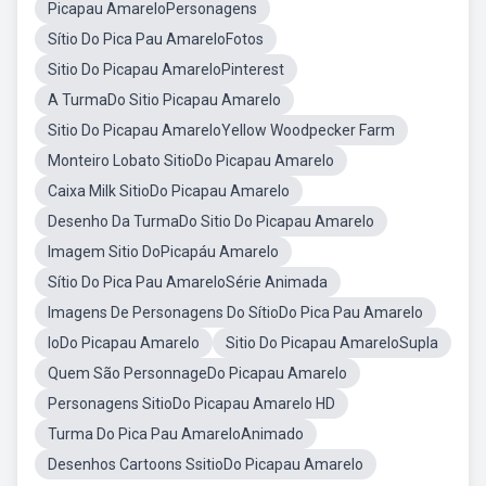
Picapau AmareloPersonagens
Sítio Do Pica Pau AmareloFotos
Sitio Do Picapau AmareloPinterest
A TurmaDo Sitio Picapau Amarelo
Sitio Do Picapau AmareloYellow Woodpecker Farm
Monteiro Lobato SitioDo Picapau Amarelo
Caixa Milk SitioDo Picapau Amarelo
Desenho Da TurmaDo Sitio Do Picapau Amarelo
Imagem Sitio DoPicapáu Amarelo
Sítio Do Pica Pau AmareloSérie Animada
Imagens De Personagens Do SítioDo Pica Pau Amarelo
IoDo Picapau Amarelo
Sitio Do Picapau AmareloSupla
Quem São PersonnageDo Picapau Amarelo
Personagens SitioDo Picapau Amarelo HD
Turma Do Pica Pau AmareloAnimado
Desenhos Cartoons SsitioDo Picapau Amarelo