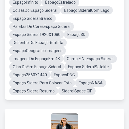
EspaçoInfinito
EspaçoEstrelado
CoisasDo Espaço Sideral
Espaço SideralCom Lago
Espaço SideralBranco
Paletas De CoresEspaço Sideral
Espaço Sideral1920X1080
Espaço3D
Desenho Do EspaçoRealista
EspaçoGeográfico Imagens
Imagens Do EspaçoEm 4K
Como E NoEspaço Sideral
Olho DoFim Espaço Sideral
Espaço SideralSatelite
Espaço2560X1440
EspaçoPNG
Espaço SideralPara Colocar Foto
EspaçoNASA
Espaço SideralResumo
SideralSpace GIF