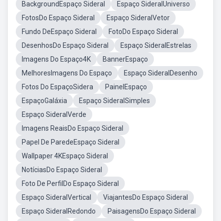
BackgroundEspaço Sideral
Espaço SideralUniverso
FotosDo Espaço Sideral
Espaço SideralVetor
Fundo DeEspaço Sideral
FotoDo Espaço Sideral
DesenhosDo Espaço Sideral
Espaço SideralEstrelas
Imagens Do Espaço4K
BannerEspaço
MelhoresImagens Do Espaço
Espaço SideralDesenho
Fotos Do EspaçoSidera
PainelEspaço
EspaçoGaláxia
Espaço SideralSimples
Espaço SideralVerde
Imagens ReaisDo Espaço Sideral
Papel De ParedeEspaço Sideral
Wallpaper 4KEspaço Sideral
NotíciasDo Espaço Sideral
Foto De PerfilDo Espaço Sideral
Espaço SideralVertical
ViajantesDo Espaço Sideral
Espaço SideralRedondo
PaisagensDo Espaço Sideral