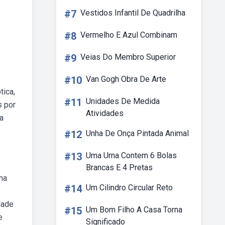
#7
Vestidos Infantil De Quadrilha
#8
Vermelho E Azul Combinam
#9
Veias Do Membro Superior
#10
Van Gogh Obra De Arte
tica,
#11
Unidades De Medida
s por
Atividades
a
#12
Unha De Onça Pintada Animal
#13
Uma Urna Contem 6 Bolas
Brancas E 4 Pretas
ma
#14
Um Cilindro Circular Reto
dade
#15
Um Bom Filho A Casa Torna
e
Significado