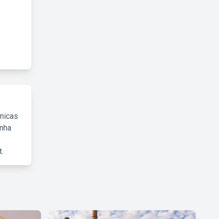
cnicas
inha
.