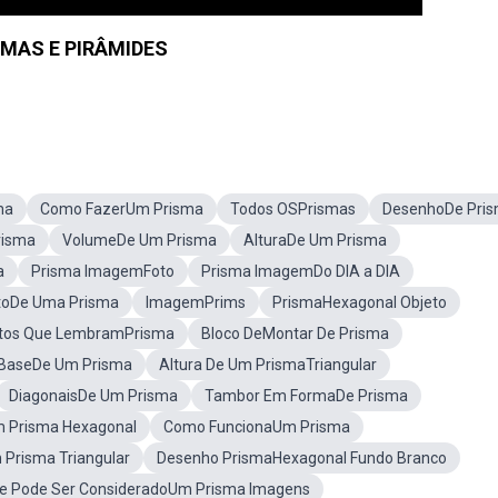
SMAS E PIRÂMIDES
ma
Como FazerUm Prisma
Todos OSPrismas
DesenhoDe Pri
risma
VolumeDe Um Prisma
AlturaDe Um Prisma
a
Prisma ImagemFoto
Prisma ImagemDo DIA a DIA
toDe Uma Prisma
ImagemPrims
PrismaHexagonal Objeto
tos Que LembramPrisma
Bloco DeMontar De Prisma
 BaseDe Um Prisma
Altura De Um PrismaTriangular
DiagonaisDe Um Prisma
Tambor Em FormaDe Prisma
 Prisma Hexagonal
Como FuncionaUm Prisma
Prisma Triangular
Desenho PrismaHexagonal Fundo Branco
e Pode Ser ConsideradoUm Prisma Imagens