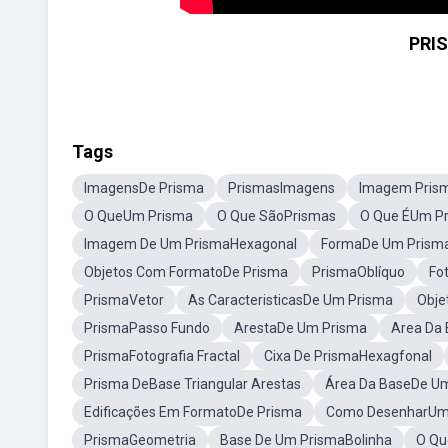
PRI
Tags
ImagensDe Prisma
PrismasImagens
Imagem Pris
O QueUm Prisma
O Que SãoPrismas
O Que ÉUm P
Imagem De Um PrismaHexagonal
FormaDe Um Prism
Objetos Com FormatoDe Prisma
PrismaOblíquo
Fo
PrismaVetor
As CaracteristicasDe Um Prisma
Obje
PrismaPasso Fundo
ArestaDe Um Prisma
Area Da
PrismaFotografia Fractal
Cixa De PrismaHexagfonal
Prisma DeBase Triangular Arestas
Área Da BaseDe Um
Edificações Em FormatoDe Prisma
Como DesenharUm 
PrismaGeometria
Base De Um PrismaBolinha
O Qu