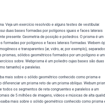
a. Veja um exercício resolvido e alguns testes de vestibular.
ui duas bases formadas por polígonos iguais e faces laterais
nte presente. Geometria de posição e poliedros. O prisma é um
s formadas por polígonos e faces laterais formadas. Webem óp
ogêneos e transparentes (ar, vidro, ar, por exemplo), separado
os prismas, sólidos geométricos formados por um polígono e um
exercícios sobre. Webprisma é um poliedro cujas bases são duas
mo tamanho) e paralelas.
iba mais sobre o sólido geométrico conhecido como prisma e
omo diferenciar um prisma reto de um prisma oblíquo. Webum pris
 de todos os segmentos de reta congruentes e paralelos a um
mais de 5 milhões de imagens, vídeos e músicas de alta quali
bsaiba mais sobre o sólido geométrico conhecido como prisma 