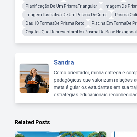
Planificação De Um PrismaTriangular
Imagem De Prism
Imagem Ilustrativa De Um Prisma DeCores
Prisma Obl
Das 10 FormasDe Prisma Reto
Piscina Em FormaDe P
Objetos Que RepresentamUm Prisma De Base Hexagonal
Sandra
Como orientador, minha entrega é comp
pedagógicas que valorizam relações au
meta é guiar os estudantes em sua traj
estratégias educacionais reconhecidas
Related Posts