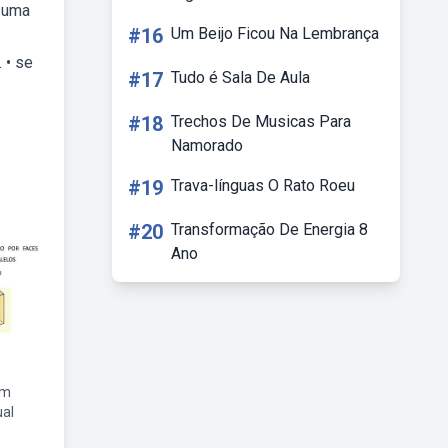
é uma
#16
Um Beijo Ficou Na Lembrança
 • se
#17
Tudo é Sala De Aula
#18
Trechos De Musicas Para
Namorado
#19
Trava-línguas O Rato Roeu
#20
Transformação De Energia 8
Ano
um
ual