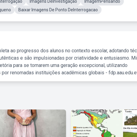
Interrogação
Imagens DeInvestigação
ImagemPensando
equeno
Baixar Imagens De Ponto DeInterrogacao
leta ao progresso dos alunos no contexto escolar, adotando té
tênticas e são impulsionadas por criatividade e entusiasmo. M
etória para se tornarem uma geração excepcional, utilizando
 por renomadas instituições acadêmicas globais - fdp.aau.edu.et