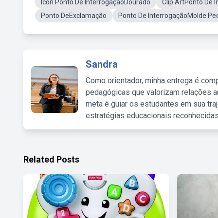
Icon Ponto De InterrogaçãoDourado
Clip ArtPonto De 
Ponto DeExclamação
Ponto De InterrogaçãoMolde P
Sandra
Como orientador, minha entrega é comp
pedagógicas que valorizam relações au
meta é guiar os estudantes em sua traj
estratégias educacionais reconhecidas
Related Posts