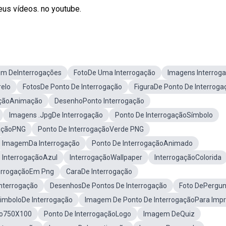
eus vídeos. no youtube.
m DeInterrogações
FotoDe Uma Interrogação
Imagens Interrog
elo
FotosDe Ponto De Interrogação
FiguraDe Ponto De Interroga
açãoAnimação
DesenhoPonto Interrogação
Imagens .JpgDe Interrogação
Ponto De InterrogaçãoSímbolo
gaçãoPNG
Ponto De InterrogaçãoVerde PNG
ImagemDa Interrogação
Ponto De InterrogaçãoAnimado
 InterrogaçãoAzul
InterrogaçãoWallpaper
InterrogaçãoColorida
errogaçãoEm Png
CaraDe Interrogação
nterrogação
DesenhosDe Pontos De Interrogação
Foto DePergun
imboloDe Interrogação
Imagem De Ponto De InterrogaçãoPara Impr
ão750X100
Ponto De InterrogaçãoLogo
Imagem DeQuiz