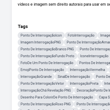
vídeos e imagem sem direito autorais para usar em s
Tags
Ponto De InterrogaçãoIcon
FotoInterrogação
Image
Imagem InterrogaçãoPNG
Ponto De InterrogaçãoAmar
Ponto De InterrogaçãoBranco PNG
Ponto De Interrog
Ponto De InterrogaçãoFundo Preto
IconeInterrogação
FotoDe Um Ponto De Interrogação
Pontos De Interro
EmojiPonto De Interrogação
InterrogaçãoVermelha
InterrogaçãoGrande
SinalDe Interrogação
Ponto De
Ponto De InterrogaçãoVetor
InterrogaçãoPreta
Int
InterrogaçãoChá Revelação PNG
DecoraçãoPonto De I
Desenho Para ColorirDe Ponto De Interrogação
Capa S
Ponto De InterrogaçãoRoxo PNG
Ponto De Interrogaç