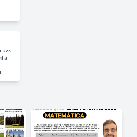
cnicas
inha
.