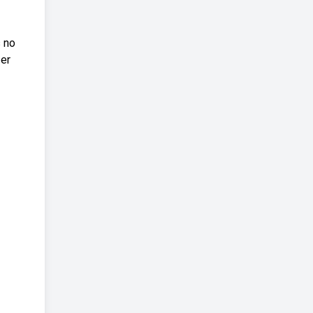
 no
zer