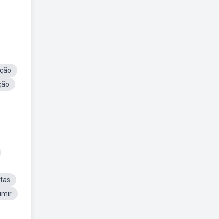
ação
ção
tas
imir