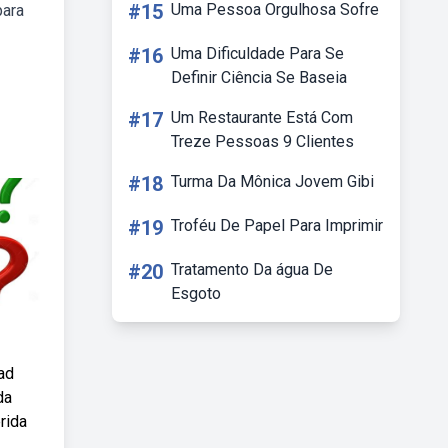
#15
Uma Pessoa Orgulhosa Sofre
para
#16
Uma Dificuldade Para Se
Definir Ciência Se Baseia
#17
Um Restaurante Está Com
Treze Pessoas 9 Clientes
#18
Turma Da Mônica Jovem Gibi
#19
Troféu De Papel Para Imprimir
#20
Tratamento Da água De
Esgoto
ad
da
rida