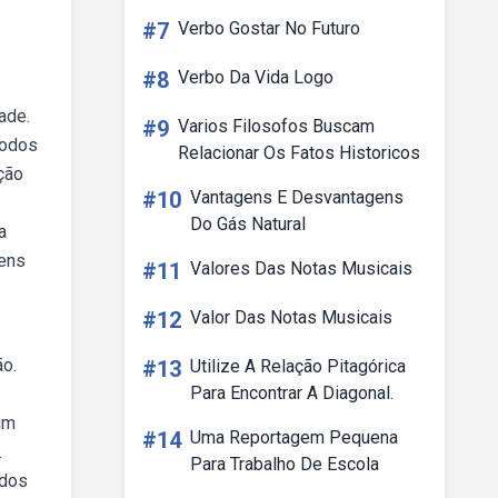
#7
Verbo Gostar No Futuro
#8
Verbo Da Vida Logo
ade.
#9
Varios Filosofos Buscam
todos
Relacionar Os Fatos Historicos
ção
#10
Vantagens E Desvantagens
Do Gás Natural
a
gens
#11
Valores Das Notas Musicais
#12
Valor Das Notas Musicais
ão.
#13
Utilize A Relação Pitagórica
Para Encontrar A Diagonal.
um
#14
Uma Reportagem Pequena
.
Para Trabalho De Escola
odos