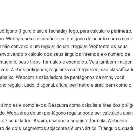
gono (figura plana e fechada), logo, para calcular o perímetro,
o. Webaprenda a classificar um polígono de acordo com o núme
 não convexo e um regular de um irregular. Webteste os seus
nvolvendo o cálculo dos seus ângulos internos e o número de
ntágono, seus tipos, fórmulas e exemplos. Veja também imagen
vos. Webos polígonos, regulares ou irregulares, são classifica
 abaixo. Webcom a calculadora de pentágonos da omni, você
 regular: Lado, diagonal, altura, perímetro e área, bem como o 
simples e complexos. Descubra como calcular a área dos polí
 e do. Weba área de um pentágono regular pode ser calculada usa
de seus lados. Assim, usamos a seguinte fórmula: Webcada
ro de dois segmentos adjacentes é um vértice. Triângulos, quad