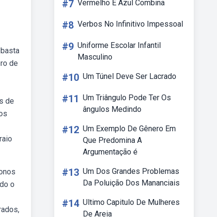
#7
Vermelho E Azul Combina
#8
Verbos No Infinitivo Impessoal
#9
Uniforme Escolar Infantil
 basta
Masculino
ro de
#10
Um Túnel Deve Ser Lacrado
#11
Um Triângulo Pode Ter Os
s de
ângulos Medindo
dos
#12
Um Exemplo De Gênero Em
raio
Que Predomina A
Argumentação é
#13
Um Dos Grandes Problemas
gonos
Da Poluição Dos Mananciais
ndo o
#14
Ultimo Capitulo De Mulheres
rados,
De Areia