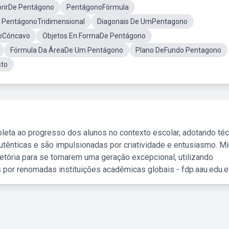
orirDe Pentágono
PentágonoFórmula
PentágonoTridimensional
Diagonais De UmPentagono
oCóncavo
Objetos En FormaDe Pentágono
Fórmula Da ÁreaDe Um Pentágono
Plano DeFundo Pentagono
to
leta ao progresso dos alunos no contexto escolar, adotando té
tênticas e são impulsionadas por criatividade e entusiasmo. M
etória para se tornarem uma geração excepcional, utilizando
 por renomadas instituições acadêmicas globais - fdp.aau.edu.et