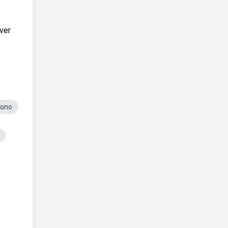
ver
gono