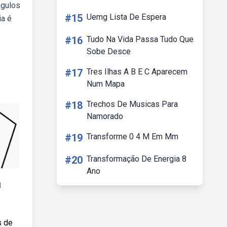
ngulos
#15
Uemg Lista De Espera
ia é
#16
Tudo Na Vida Passa Tudo Que
Sobe Desce
#17
Tres Ilhas A B E C Aparecem
Num Mapa
#18
Trechos De Musicas Para
Namorado
#19
Transforme 0 4 M Em Mm
#20
Transformação De Energia 8
Ano
d
s de