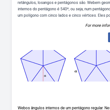
retângulos, losangos e pentágonos são. Webem geome
internos do pentágono é 540º, ou seja, num pentágon
um polígono com cinco lados e cinco vértices. Eles po
For more infor
Webos ângulos internos de um pentágono regular. Nes