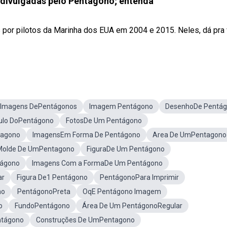
divulgadas pelo Pentágono; entenda
por pilotos da Marinha dos EUA em 2004 e 2015. Neles, dá pra 
Imagens DePentágonos
Imagem Pentágono
DesenhoDe Pentá
ulo DoPentágono
FotosDe Um Pentágono
tagono
ImagensEm Forma De Pentágono
Area De UmPentagono
Molde De UmPentagono
FiguraDe Um Pentágono
tágono
Imagens Com a FormaDe Um Pentágono
ar
Figura De1 Pentágono
PentágonoPara Imprimir
no
PentágonoPreta
OqE Pentágono Imagem
o
FundoPentágono
Área De Um PentágonoRegular
ntágono
Construções De UmPentagono