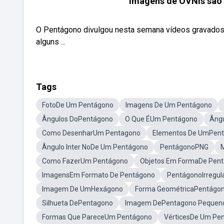
Imagens de OVNIs são 
O Pentágono divulgou nesta semana vídeos gravados 
alguns ...
Tags
FotoDe Um Pentágono
Imagens De Um Pentágono
Ângulos DoPentágono
O Que ÉUm Pentágono
Âng
Como DesenharUm Pentagono
Elementos De UmPen
Ângulo Inter NoDe Um Pentágono
PentágonoPNG
Como FazerUm Pentágono
Objetos Em FormaDe Pen
ImagensEm Formato De Pentágono
PentágonoIrregul
Imagem De UmHexágono
Forma GeométricaPentágo
Silhueta DePentagono
Imagem DePentagono Pequen
Formas Que PareceUm Pentágono
VérticesDe Um Pe