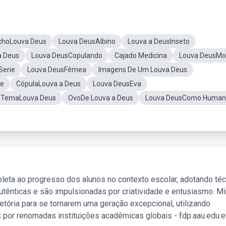
choLouva Deus
Louva DeusAlbino
Louva a DeusInseto
a Deus
Louva DeusCopulando
Cajado Medicina
Louva DeusMo
Serie
Louva DeusFêmea
Imagens De Um Louva Deus
re
CópulaLouva a Deus
Louva DeusEva
TemaLouva Deus
OvoDe Louva a Deus
Louva DeusComo Human
leta ao progresso dos alunos no contexto escolar, adotando té
tênticas e são impulsionadas por criatividade e entusiasmo. M
etória para se tornarem uma geração excepcional, utilizando
 por renomadas instituições acadêmicas globais - fdp.aau.edu.et