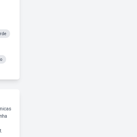
rde
o
cnicas
inha
.