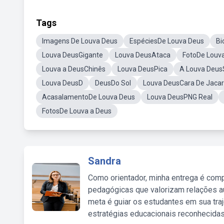
Tags
Imagens De Louva Deus
EspéciesDe Louva Deus
Bi
Louva DeusGigante
Louva DeusAtaca
FotoDe Louv
Louva a DeusChinês
Louva DeusPica
A Louva Deus
Louva DeusD
DeusDo Sol
Louva DeusCara De Jaca
AcasalamentoDe Louva Deus
Louva DeusPNG Real
FotosDe Louva a Deus
Sandra
Como orientador, minha entrega é comp
pedagógicas que valorizam relações au
meta é guiar os estudantes em sua traj
estratégias educacionais reconhecidas