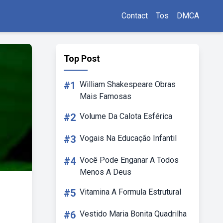
Contact
Tos
DMCA
Top Post
#1
William Shakespeare Obras
Mais Famosas
#2
Volume Da Calota Esférica
#3
Vogais Na Educação Infantil
#4
Você Pode Enganar A Todos
Menos A Deus
#5
Vitamina A Formula Estrutural
#6
Vestido Maria Bonita Quadrilha