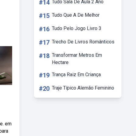
#14
Tudo Sala De Aula 2 Ano
#15
Tudo Que A De Melhor
#16
Tudo Pelo Jogo Livro 3
#17
Trecho De Livros Românticos
#18
Transformar Metros Em
Hectare
#19
Trança Raiz Em Criança
#20
Traje Típico Alemão Feminino
re. em
para