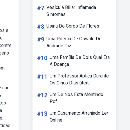
#7
Vesícula Biliar Inflamada
Sintomas
#8
Usina Do Corpo De Flores
os e
re
#9
Uma Poesia De Oswald De
contre
Andrade Diz
agens
#10
Uma Família De Dois Qual Era
A Doença
 em
#11
Um Professor Aplica Durante
Os Cinco Dias úteis
ê não
#12
Um De Nós Está Mentindo
e
Pdf
tos
a
#13
Um Casamento Arranjado Ler
e.
Online
tidão