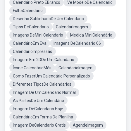
Calendário Preto EBranco
Vê ModeloDe Calendário
FolhaCalendário
Desenho SublinhadoDe Um Calendario
Tipos DeCalendario
CalendarImagem
Imagens DeMini Calendario
Medida MiniCalendário
CalendárioEm Eva
Imagens DeCalendario 06
CalendárioImpressão
Imagem Em 2DDe Um Calendario
Ícone CalendárioMês
CalendarioImagen
Como FazerUm Calendário Personalizado
Diferentes TiposDe Calendarios
Imagem De UmCalendario Normal
As PartesDe Um Calendário
Imagem DeCalendario Hoje
CalendárioEm Forma De Planilha
Imagem DeCalendario Gratis
AgendeImagem