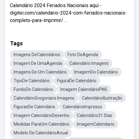
Calendário 2024 Feriados Nacionais aqui -
digitei.com/calendario-2024-com-feriados-nacionais-
completo-para-imprimir/ ...
Tags
Imagens DeCalendários
Foto DeAgenda
Imagem De UmaAgenda
Calendário Imagens
Imagens De Um Calendário
ImagemDo Calendário
TipoDe Calendário
FiguraDe Calendário
FundoDe Calendário
Imagem CalendárioPNG
CalendárioGregoriano Imagens
CalendárioIlustração
FigurasDe Calendário
CalendárioImpresso
Imagem CalendárioDesenho
Calendário31 Dias
Medidas ParaUm Calendário
ImagemCalendario
Modelo De CalendárioAnual