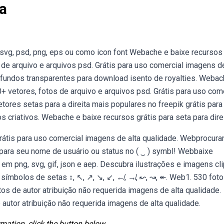
a
 svg, psd, png, eps ou como icon font Webache e baixe recursos
os de arquivo e arquivos psd. Grátis para uso comercial imagens de
 fundos transparentes para download isento de royalties. Webac
00+ vetores, fotos de arquivo e arquivos psd. Grátis para uso com
ores setas para a direita mais populares no freepik grátis para
s criativos. Webache e baixe recursos grátis para seta para direi
Grátis para uso comercial imagens de alta qualidade. Webprocur
para seu nome de usuário ou status no ( ‿ ) symbl! Webbaixe
a em png, svg, gif, json e aep. Descubra ilustrações e imagens cli
r símbolos de setas ↕, ↖, ↗, ↘, ↙, ↚, ↛, ↜, ↝, ↞. Web1. 530 fot
tos de autor atribuição não requerida imagens de alta qualidade.
autor atribuição não requerida imagens de alta qualidade.
mation, click the button below.