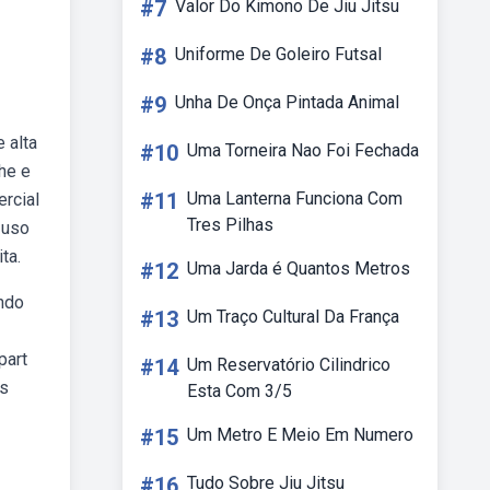
#7
Valor Do Kimono De Jiu Jitsu
#8
Uniforme De Goleiro Futsal
#9
Unha De Onça Pintada Animal
 alta
#10
Uma Torneira Nao Foi Fechada
he e
#11
Uma Lanterna Funciona Com
ercial
Tres Pilhas
 uso
ta.
#12
Uma Jarda é Quantos Metros
ando
#13
Um Traço Cultural Da França
part
#14
Um Reservatório Cilindrico
os
Esta Com 3/5
#15
Um Metro E Meio Em Numero
#16
Tudo Sobre Jiu Jitsu