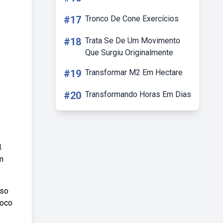
#17
Tronco De Cone Exercícios
#18
Trata Se De Um Movimento
Que Surgiu Originalmente
#19
Transformar M2 Em Hectare
#20
Transformando Horas Em Dias
.
m
uso
loco