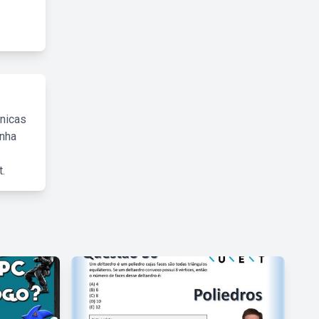
cnicas
inha
.