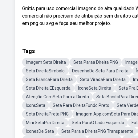
Grátis para uso comercial imagens de alta qualidade 
comercial não precisam de atribuição sem direitos au
em png ou svg e faça seu melhor projeto.
Tags
Imagem Seta Direita
Seta Paraa Direita PNG
Imagen
Seta DireitaSímbolo
DesenhoDe Seta Para Direita
Í
Seta BrancaPara Direita
Seta ViradaPara Direita
Im
Seta Direita EEsquerda
IconeSeta Direita
Seta Pra 
Atenção ComSeta Para a Direita
Seta BonitaPara Dire
IconsSeta
Seta Para DireitaFundo Preto
Seta Verde
Seta DireitaPreta PNG
Imagem App.comSeta Para Dire
Mini SetaPra Direita
Seta ParaO Lado Esquerdo
Fot
IconesDe Seta
Seta Para a DireitaPNG Transparente