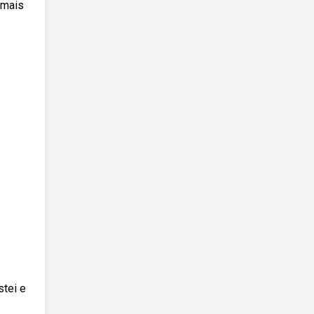
 mais
stei e