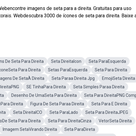
Webencontre imagens de seta para a direita. Gratuitas para uso
torais. Webdescubra 3000 de ícones de seta para direita. Baixe 
s De Seta Para Direita
Seta DireitaIcon
Seta ParaEsquerda
coneSeta Para Direita
Setas ParaEsquerda
Seta Para Direita
agens De SetaÀ Direita
Seta Paraa Direita Jpg
EmojiSeta Direita
DireitaPNG
SE TinhaPara Direita
Seta Simples Paraa Direita
ita
Desenho De UmaSeta Para Direita
Seta Para DireitaPNG Com
Para Direita
Figura De Seta Paraa Direita
Seta Para E Direita
ita
Seta DireitaICO
Seta ParaLado
Seta Para DireitaJPEG
oDe Seta Para Direita
Seta Para DireitaCinza
VetorSeta Direita
Imagem SetaVirando Direita
Seta ParaDireta