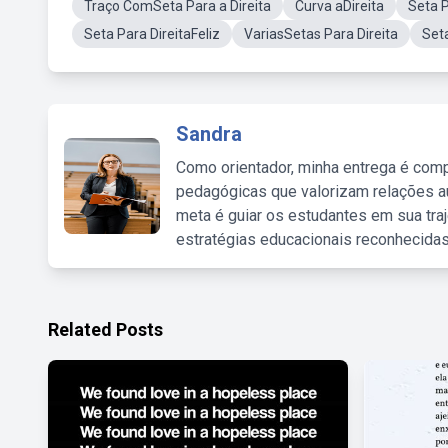
Traço ComSeta Para a Direita
Curva aDireita
Seta P
Seta Para DireitaFeliz
VariasSetas Para Direita
Set
Sandra
Como orientador, minha entrega é comp
pedagógicas que valorizam relações au
meta é guiar os estudantes em sua traj
estratégias educacionais reconhecidas
Related Posts