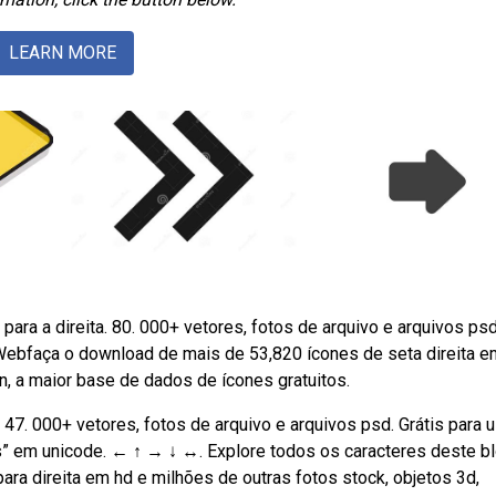
LEARN MORE
ara a direita. 80. 000+ vetores, fotos de arquivo e arquivos psd
 Webfaça o download de mais de 53,820 ícones de seta direita e
n, a maior base de dados de ícones gratuitos.
 47. 000+ vetores, fotos de arquivo e arquivos psd. Grátis para 
” em unicode. ‭← ↑ → ↓ ↔‬. Explore todos os caracteres deste b
ra direita em hd e milhões de outras fotos stock, objetos 3d,