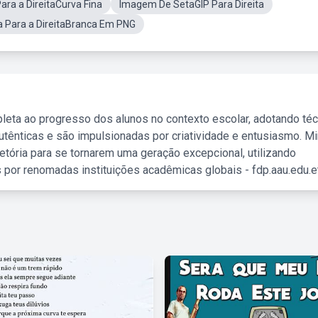
ara a DireitaCurva Fina
Imagem De SetaGIP Para Direita
a Para a DireitaBranca Em PNG
leta ao progresso dos alunos no contexto escolar, adotando té
tênticas e são impulsionadas por criatividade e entusiasmo. M
etória para se tornarem uma geração excepcional, utilizando
 por renomadas instituições acadêmicas globais - fdp.aau.edu.et