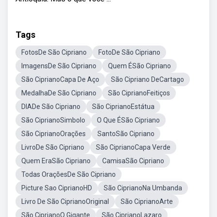
Tags
FotosDe São Cipriano
FotoDe São Cipriano
ImagensDe São Cipriano
Quem ÉSão Cipriano
São CiprianoCapa De Aço
São Cipriano DeCartago
MedalhaDe São Cipriano
São CiprianoFeitiços
DIADe São Cipriano
São CiprianoEstátua
São CiprianoSimbolo
O Que ÉSão Cipriano
São CiprianoOrações
SantoSão Cipriano
LivroDe São Cipriano
São CiprianoCapa Verde
Quem EraSão Cipriano
CamisaSão Cipriano
Todas OraçõesDe São Cipriano
Picture Sao CiprianoHD
São CiprianoNa Umbanda
Livro De São CiprianoOriginal
São CiprianoArte
São CiprianoO Gigante
São CiprianoLazaro