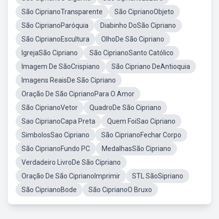
São CiprianoTransparente
São CiprianoObjeto
São CiprianoParóquia
Diabinho DoSão Cipriano
São CiprianoEscultura
OlhoDe São Cipriano
IgrejaSão Cipriano
São CiprianoSanto Católico
Imagem De SãoCrispiano
São Cipriano DeAntioquia
Imagens ReaisDe São Cipriano
Oração De São CiprianoPara O Amor
São CiprianoVetor
QuadroDe São Cipriano
Sao CiprianoCapa Preta
Quem FoiSao Cipriano
SimbolosSao Cipriano
São CiprianoFechar Corpo
São CiprianoFundo PC
MedalhasSão Cipriano
Verdadeiro LivroDe São Cipriano
Oração De São CiprianoImprimir
STL SãoSipriano
São CiprianoBode
São CiprianoO Bruxo